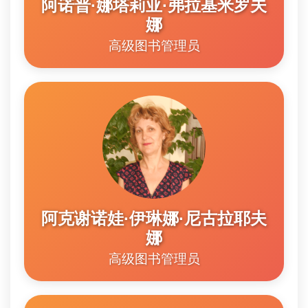
阿诺普·娜塔莉亚·弗拉基米罗夫
娜
高级图书管理员
阿克谢诺娃·伊琳娜·尼古拉耶夫
娜
高级图书管理员