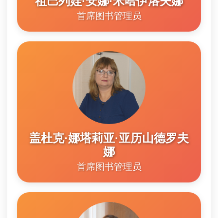
祖巴列娃·安娜·米哈伊洛夫娜
首席图书管理员
盖杜克·娜塔莉亚·亚历山德罗夫
娜
首席图书管理员