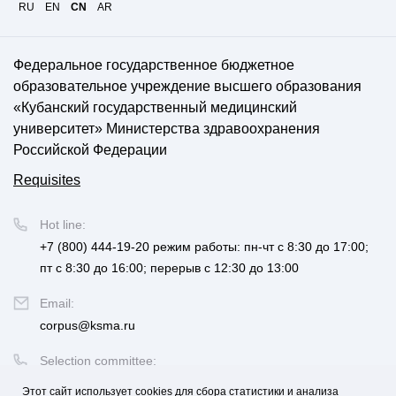
RU
EN
CN
AR
Федеральное государственное бюджетное
образовательное учреждение высшего образования
«Кубанский государственный медицинский
университет» Министерства здравоохранения
Российской Федерации
Requisites
Hot line:
+7 (800) 444-19-20
режим работы: пн-чт с 8:30 до 17:00;
пт с 8:30 до 16:00; перерыв с 12:30 до 13:00
Email:
corpus@ksma.ru
Selection committee:
+7 (800) 444-19-20 доб. 1
Этот сайт использует cookies для сбора статистики и анализа