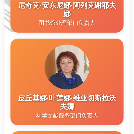
📚
尼奇克·安东尼娜·阿列克谢耶夫
娜
图书馆处理部门负责人
皮丘基娜·叶莲娜·维亚切斯拉沃
夫娜
科学文献服务部门负责人