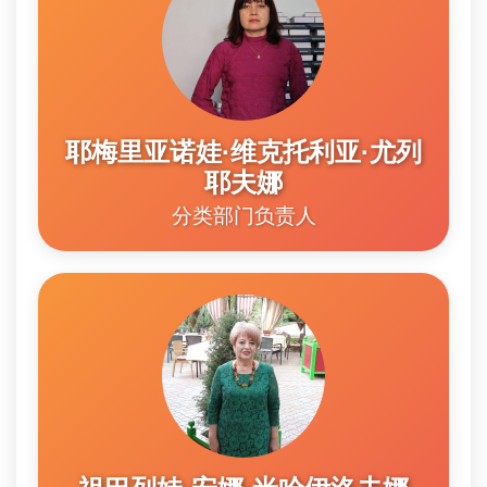
耶梅里亚诺娃·维克托利亚·尤列
耶夫娜
分类部门负责人