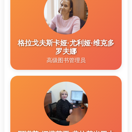
格拉戈夫斯卡娅·尤利娅·维克多
罗夫娜
高级图书管理员