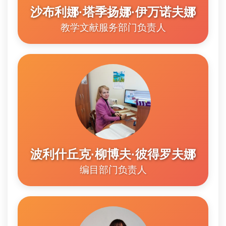
沙布利娜·塔季扬娜·伊万诺夫娜
教学文献服务部门负责人
波利什丘克·柳博夫·彼得罗夫娜
编目部门负责人