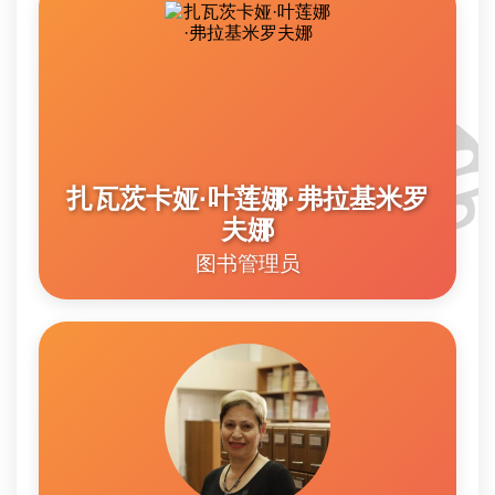

扎瓦茨卡娅·叶莲娜·弗拉基米罗
夫娜
图书管理员