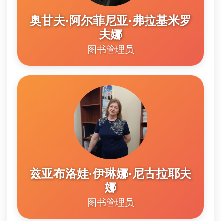
奥甘夫·阿尔菲尼亚·弗拉基米罗
夫娜
图书管理员
兹亚布洛娃·伊琳娜·尼古拉耶夫
娜
图书管理员