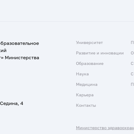
Университет
образовательное
кий
Развитие и инновации
О
т» Министерства
Образование
С
Наука
С
Медицина
П
Карьера
 Седина, 4
Контакты
Министерство здравоохра