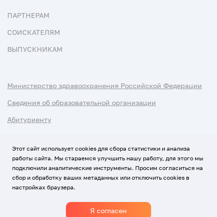
ПАРТНЕРАМ
СОИСКАТЕЛЯМ
ВЫПУСКНИКАМ
Министерство здравоохранения Российской Федерации
Сведения об образовательной организации
Абитуриенту
Наука и университеты
Этот сайт использует cookies для сбора статистики и анализа
работы сайта. Мы стараемся улучшить нашу работу, для этого мы
Условия использования материалов
подключили аналитические инструменты. Просим согласиться на
Политика обработки персональных данных
сбор и обработку ваших метаданных или отключить cookies в
настройках браузера.
Использование Cookies
Я согласен
1920-2026
© Все права защищены