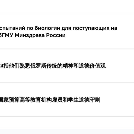
спытаний по биологии для поступающих на
убГМУ Минздрава России
包括他们熟悉俄罗斯传统的精神和道德价值观
国家预算高等教育机构雇员和学生道德守则