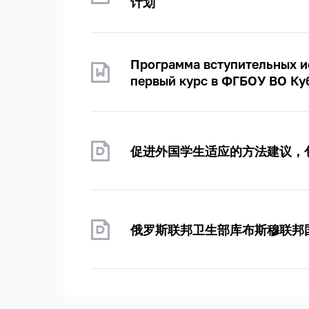
计划
Программа вступительных и
первый курс в ФГБОУ ВО К
促进外国学生适应的方法建议，
俄罗斯联邦卫生部库布斯穆联邦