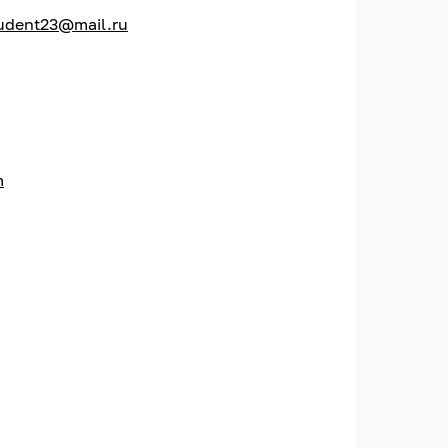
tudent23@mail.ru
m