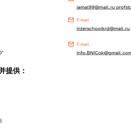
jamal99@mail.ru profs
E-mail
interschoolkrd@mail.ru
E-mail
D"
info.BNICok@gmail.co
并提供：
明