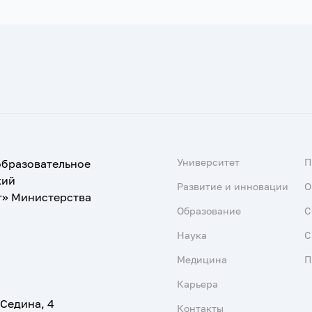
Университет
образовательное
кий
Развитие и инновации
О
т» Министерства
Образование
С
Наука
С
Медицина
П
Карьера
 Седина, 4
Контакты