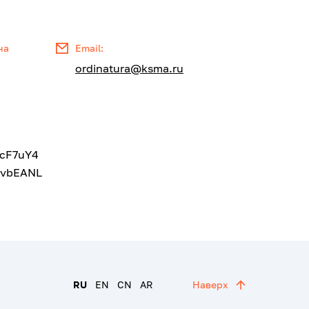
на
Email:
ordinatura@ksma.ru
acF7uY4
2vbEANL
RU
EN
CN
AR
Наверх