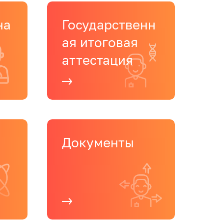
на
Государственн
ая итоговая
аттестация
Документы