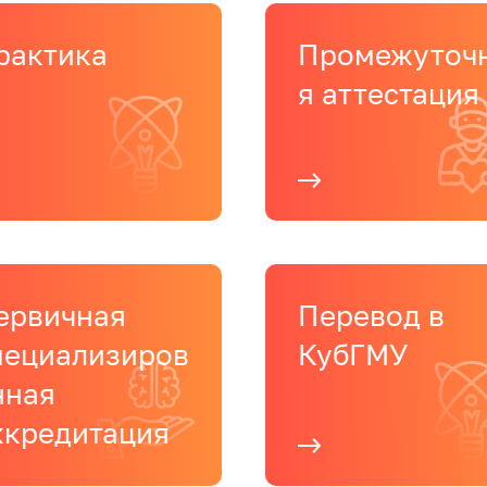
рактика
Промежуточ
я аттестация
ервичная
Перевод в
пециализиров
КубГМУ
нная
ккредитация