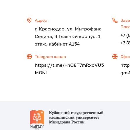
Адрес
Заве
Поло
г. Краснодар, ул. Митрофана
+7 (
Седина, 4 Главный корпус, 1
+7 (
этаж, кабинет А154
Telegram канал
Офиц
https://t.me/+hO8T7mRxoVU5
htt
MGNi
gos