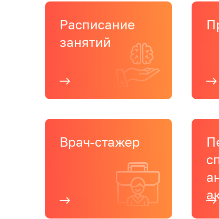
Расписание
П
занятий
Врач-стажер
П
с
а
а