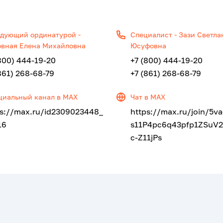
дующий ординатурой -
Специалист - Зази Светла
вная Елена Михайловна
Юсуфовна
800) 444-19-20
+7 (800) 444-19-20
861) 268-68-79
+7 (861) 268-68-79
иальный канал в МАХ
Чат в МАХ
ps://max.ru/id2309023448_
https://max.ru/join/5v
16
s11P4pc6q43pfp1ZSuV
c-Z11jPs