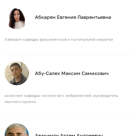
Абкарян Евгения Лаврентьевна
Лаборант кафедры факультетской и госпитальной хирургии
Абу-Салех Максим Самихович
ассистент кафедры гистологии с эмбриологией, руководитель
научного кружка
Авакимян Артем Андреевич