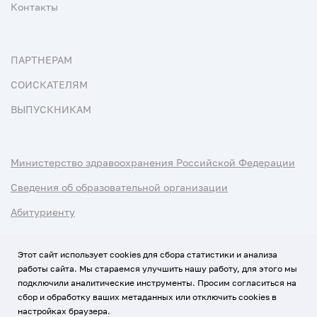
Контакты
ПАРТНЕРАМ
СОИСКАТЕЛЯМ
ВЫПУСКНИКАМ
Министерство здравоохранения Российской Федерации
Сведения об образовательной организации
Абитуриенту
Наука и университеты
Этот сайт использует cookies для сбора статистики и анализа
работы сайта. Мы стараемся улучшить нашу работу, для этого мы
Условия использования материалов
подключили аналитические инструменты. Просим согласиться на
Политика обработки персональных данных
сбор и обработку ваших метаданных или отключить cookies в
настройках браузера.
Использование Cookies