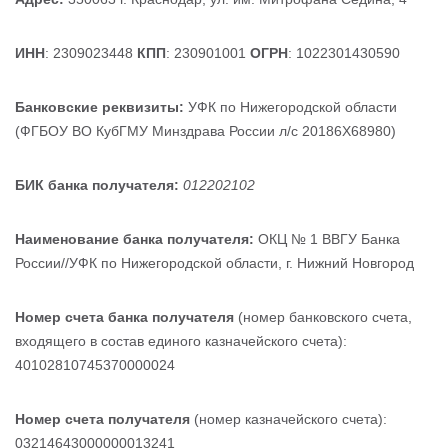
ИНН
: 2309023448
КПП
: 230901001
ОГРН
: 1022301430590
Банковские реквизиты:
УФК по Нижегородской области
(ФГБОУ ВО КубГМУ Минздрава России л/с 20186Х68980)
БИК банка получателя:
012202102
Наименование банка получателя:
ОКЦ № 1 ВВГУ Банка
России//УФК по Нижегородской области, г. Нижний Новгород
Номер счета банка получателя
(номер банковского счета,
входящего в состав единого казначейского счета):
40102810745370000024
Номер счета получателя
(номер казначейского счета):
03214643000000013241