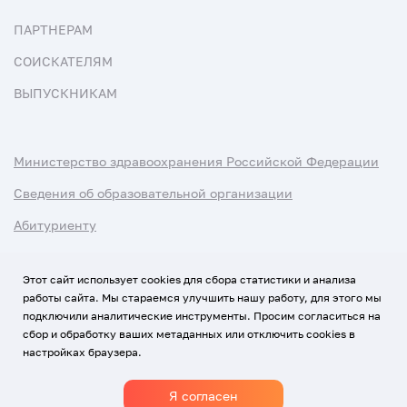
ПАРТНЕРАМ
СОИСКАТЕЛЯМ
ВЫПУСКНИКАМ
Министерство здравоохранения Российской Федерации
Сведения об образовательной организации
Абитуриенту
Наука и университеты
Этот сайт использует cookies для сбора статистики и анализа
работы сайта. Мы стараемся улучшить нашу работу, для этого мы
Условия использования материалов
подключили аналитические инструменты. Просим согласиться на
Политика обработки персональных данных
сбор и обработку ваших метаданных или отключить cookies в
настройках браузера.
Использование Cookies
Я согласен