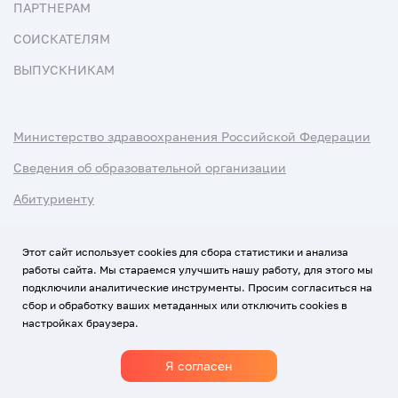
ПАРТНЕРАМ
СОИСКАТЕЛЯМ
ВЫПУСКНИКАМ
Министерство здравоохранения Российской Федерации
Сведения об образовательной организации
Абитуриенту
Наука и университеты
Этот сайт использует cookies для сбора статистики и анализа
работы сайта. Мы стараемся улучшить нашу работу, для этого мы
Условия использования материалов
подключили аналитические инструменты. Просим согласиться на
Политика обработки персональных данных
сбор и обработку ваших метаданных или отключить cookies в
настройках браузера.
Использование Cookies
Я согласен
1920-2026
© Все права защищены