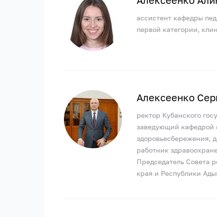
Алексеенко Али
ассистент кафедры пед
первой категории, кли
Алексеенко Сер
ректор Кубанского гос
заведующий кафедрой 
здоровьесбережения, 
работник здравоохране
Председатель Совета 
края и Республики Ады