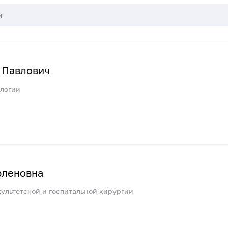
 Павлович
ологии
рленовна
ультетской и госпитальной хирургии