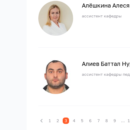
Алёшкина Алеся
ассистент кафедры
Алиев Баттал Н
ассистент кафедры пед
1
2
3
4
5
6
7
8
9
…
1