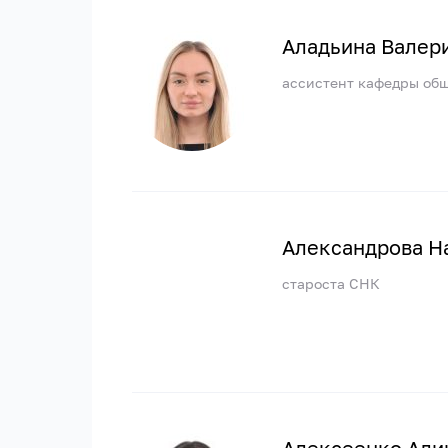
Аладьина Валер
ассистент кафедры об
Александрова Н
староста СНК