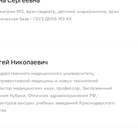
на Сергеевна
иатрии №2, врач-педиатр, детский эндокринолог, врач
ническая база - ГБУЗ ДККБ МЗ КК
гей Николаевич
ударственного медицинского университета,
превентивной медицины и новых технологий
доктор медицинских наук, профессор, Заслуженный
ния Кубани, Отличник здравоохранения РФ,
ректоров высших учебных заведений Краснодарского
гея