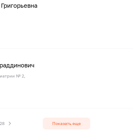
 Григорьевна
ураддинович
иатрии № 2,
28
Показать еще