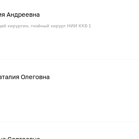
ия Андреевна
щей хирургии, гнойный хирург НИИ ККБ 1
аталия Олеговна