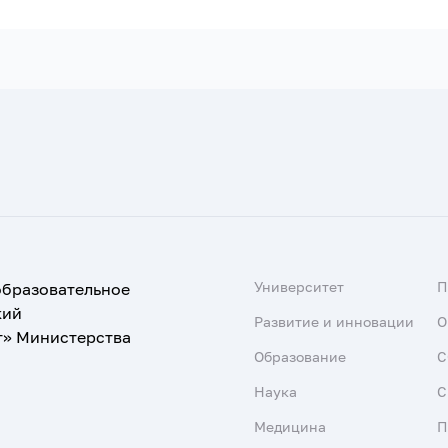
Университет
образовательное
кий
Развитие и инновации
О
т» Министерства
Образование
С
Наука
С
Медицина
П