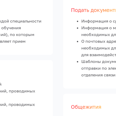
Подать документ
ждой специальности
Информация о с
 обучения
Информация о м
ий), по которым
необходимых дл
являет прием
О почтовых адре
необходимых дл
для взаимодейс
Шаблоны докуме
отправки по эле
отделения связи
й
ний, проводимых
ний, проводимых
Общежития