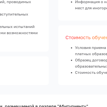
ний, проводимых
Информация о н
мест для иного
 вступительных
ельных испытаний
ными возможностями
Стоимость обуче
Условия приема 
платных образов
Образец договор
образовательных
Стоимость обуче
, размещаемой в разделе "Абитуриенту"