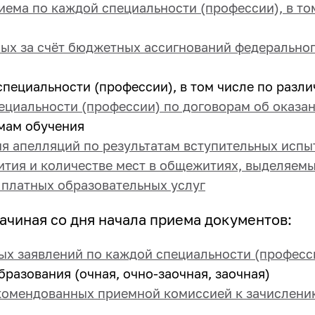
иема по каждой специальности (профессии), в т
ых за счёт бюджетных ассигнований федерально
пециальности (профессии), в том числе по разл
ециальности (профессии) по договорам об оказан
мам обучения
я апелляций по результатам вступительных испы
тия и количестве мест в общежитиях, выделяем
 платных образовательных услуг
чиная со дня начала приема документов:
ых заявлений по каждой специальности (професс
разования (очная, очно-заочная, заочная)
екомендованных приемной комиссией к зачислени