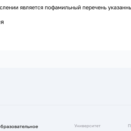
слении является пофамильный перечень указанны
ия
Университет
образовательное