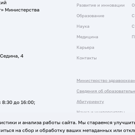
кий
Развитие и инновации
О
т» Министерства
Образование
С
Наука
С
Медицина
П
Карьера
 Седина, 4
Контакты
Министерство здравоохра
Сведения об образователь
Абитуриенту
 8:30 до 16:00;
Наука и университеты
атистики и анализа работы сайта. Мы стараемся улучшит
иться на сбор и обработку ваших метаданных или отклю