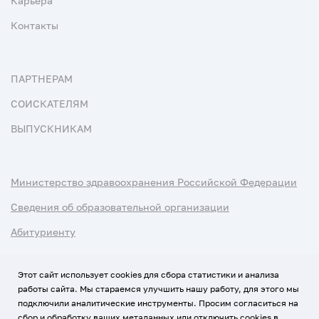
Карьера
Контакты
ПАРТНЕРАМ
СОИСКАТЕЛЯМ
ВЫПУСКНИКАМ
Министерство здравоохранения Российской Федерации
Сведения об образовательной организации
Абитуриенту
Наука и университеты
Этот сайт использует cookies для сбора статистики и анализа
работы сайта. Мы стараемся улучшить нашу работу, для этого мы
Условия использования материалов
подключили аналитические инструменты. Просим согласиться на
Политика обработки персональных данных
сбор и обработку ваших метаданных или отключить cookies в