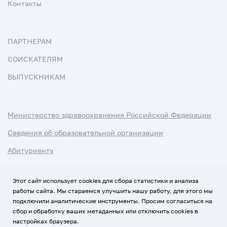
Контакты
ПАРТНЕРАМ
СОИСКАТЕЛЯМ
ВЫПУСКНИКАМ
Министерство здравоохранения Российской Федерации
Сведения об образовательной организации
Абитуриенту
Наука и университеты
Этот сайт использует cookies для сбора статистики и анализа
работы сайта. Мы стараемся улучшить нашу работу, для этого мы
Условия использования материалов
подключили аналитические инструменты. Просим согласиться на
Политика обработки персональных данных
сбор и обработку ваших метаданных или отключить cookies в
настройках браузера.
Использование Cookies