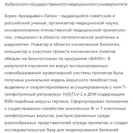
Кубанского государственного медицинского университета
Борис Аркадьевич Лапин – выдающийся советский и
российский ученый, органи­затор медицинской науки,
основоположник отечественной медицинской приматоло­
гии, специалист в области патологической анатомии и
радиологии. Новатор в области космической биологии,
инициатор и участник проекта космических полетов
обезьян на биоспутниках по программе «БИОН». В
результате изучения им вирус-ассоцииро­ванных
новообразований кроветворной системы приматов была
получена уникаль­ная модель вирусного гемобластоза,
выделены и охарактеризованы ассоциированные с ним Т-
лимфотропный ретровирус H(S)TLV-1 и ДНК-содержащие
ВЭБ-подобные вирусы герпеса. Сформулировал положение
о существовании семейства онкогенных В- и Т-клеточных
лимфотропных вирусов, распространенных среди
разнообразных представителей отряда приматов, и создал
исследовательскую базу для моделирова­ния болезней