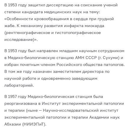
В 1953 году защитил диссертацию на соискание ученой
степени кандидата меди­цинских наук на тему:
«Особенности кровообращения в сердце при грудной
жабе. К механизму развития инфаркта миокарда
(рентгенографическое и гистотопографи­ческое
исследование)».
В 1953 году был направлен младшим научным сотрудником
в Медико-биологи­ческую станцию АМН СССР (г. Сухуми) и
избран почетным членом Российского об­щества патологов.
В том же году назначен заместителем директора по
научной рабо­те и одновременно заведующим
лабораторией.
В 1957 году Медико-биологическая станция была
реорганизована в Институт экс­периментальной патологии
и терапии (ныне — Научно-исследовательский институт
экспериментальной патологии и терапии Академии наук
Абхазии (НИИЭПиТ).