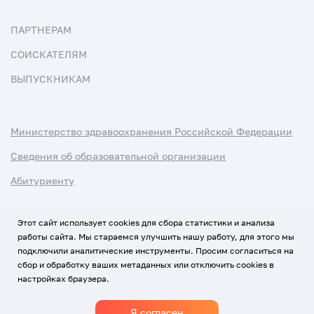
ПАРТНЕРАМ
СОИСКАТЕЛЯМ
ВЫПУСКНИКАМ
Министерство здравоохранения Российской Федерации
Сведения об образовательной организации
Абитуриенту
Наука и университеты
Этот сайт использует cookies для сбора статистики и анализа
работы сайта. Мы стараемся улучшить нашу работу, для этого мы
Условия использования материалов
подключили аналитические инструменты. Просим согласиться на
Политика обработки персональных данных
сбор и обработку ваших метаданных или отключить cookies в
настройках браузера.
Использование Cookies
Я согласен