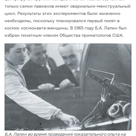
только самки павианов име­ют овариально–менструальный
цикл. Результаты этих экспериментов были жизненно
необходимы, поскольку планировался первый полет в
космос космонавта-женщины. В 1965 году Б.А. Лапин был
избран почетным членом Общества приматологов США.
Б.А. Лапин во время проведения показательного опыта на