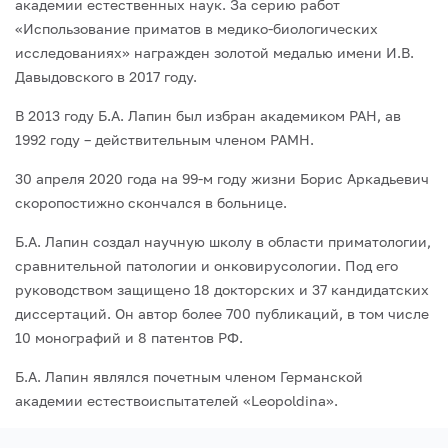
академии естественных наук. За серию работ
«Использование приматов в медико-биологических
исследованиях» награжден золотой медалью имени И.В.
Давыдовского в 2017 году.
В 2013 году Б.А. Лапин был избран академиком РАН, ав
1992 году – действитель­ным членом РАМН.
30 апреля 2020 года на 99-м году жизни Борис Аркадьевич
скоропостижно скон­чался в больнице.
Б.А. Лапин создал научную школу в области приматологии,
сравнительной пато­логии и онковирусологии. Под его
руководством защищено 18 докторских и 37 кан­дидатских
диссертаций. Он автор более 700 публикаций, в том числе
10 монографий и 8 патентов РФ.
Б.А. Лапин являлся почетным членом Германской
академии естествоиспытате­лей «Leopoldina».