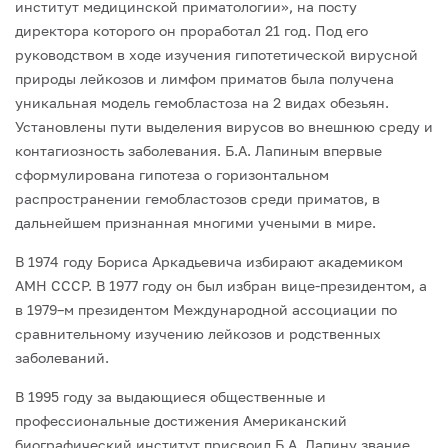
институт медицинской примато­логии», на посту
директора которого он проработал 21 год. Под его
руководством в ходе изучения гипотетической вирусной
природы лейкозов и лимфом приматов была получена
уникальная модель гемобластоза на 2 видах обезьян.
Установлены пути выделения вирусов во внешнюю среду и
контагиозность заболевания. Б.А. Ла­пиным впервые
сформулирована гипотеза о горизонтальном
распространении ге­мобластозов среди приматов, в
дальнейшем признанная многими учеными в мире.
В 1974 году Бориса Аркадьевича избирают академиком
АМН СССР. В 1977 году он был избран вице-президентом, а
в 1979–м президентом Международной ассоциации по
сравнительному изучению лейкозов и родственных
заболеваний.
В 1995 году за выдающиеся общественные и
профессиональные достижения Американский
биографический институт присвоил Б.А. Лапину звание