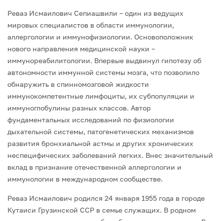
Реваз Исмаилович Сепиашвили – один из ведущих
мировых специалистов в об­ласти иммунологии,
аллергологии и иммунофизиологии. Основоположник
нового направления медицинской науки –
иммунореабилитологии. Впервые выдвинул ги­потезу об
автономности иммунной системы мозга, что позволило
обнаружить в спин­номозговой жидкости
иммунокомпетентные лимфоциты, их субпопуляции и
имму­ноглобулины разных классов. Автор
фундаментальных исследований по физиологии
дыхательной системы, патогенетических механизмов
развития бронхиальной астмы и других хронических
неспецифических заболеваний легких. Внес значительный
вклад в признание отечественной аллергологии и
иммунологии в международном сообществе.
Реваз Исмаилович родился 24 января 1955 года в городе
Кутаиси Грузинской ССР в семье служащих. В родном