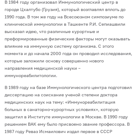
В 1984 году организовал Иммунологический центр в
городе Цхалтубо (Грузия), который возглавлял вплоть до
1990 года. В том же году на Всесоюзном симпозиу­ме по
клинической иммунологии в Ташкенте Р.И. Сепиашвили
высказал идею, что различные курортные и
преформированные физические факторы могут оказывать
влияние на иммунную систему организма. С этого
момента и до начала 2000 года он проводил исследования,
которые заложили основу совершенно нового
направления медицинской науки –
иммунореабилитологии.
В 1989 году на базе Иммунологического центра подготовил
диссертацию на со­искание ученой степени доктора
медицинских наук на тему: «Иммунореабилитация
больных в санаторно-курортных условиях», которую
защитил в Институте иммуно­логии в Москве. В 1990 году
решением ВАК ему было присвоено звание профессора. В
1987 году Реваз Исмаилович издал первое в СССР