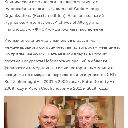
Клиническая иммунология и аллергология. Им­
мунореабилитология», «Journal of World Allergy
Organization» (Russian edition). Член редколлегий
журналов: «International Archives of Allergy and
Immunology», «ЖМЭИ», «Цитокины и воспаление».
Учёный внёс значительный вклад в развитие
международного сотрудничества по вопросам медицины.
По приглашению Р.И. Сепиашвили впервые Россию
посетили ла­уреаты Нобелевских премий в области
физиологии и медицины, химии, которые высту­пили с
лекциями на съездах аллергологов и иммунологов СНГ:
Rolf Zinkernagel – в 2001 и 2006 годах, Peter Doherty – в
2008 году и Aaron Ciechanover – в 2011 и 2018 годах.