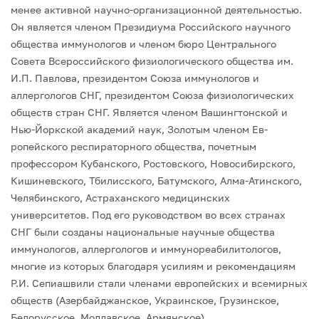
менее активной научно-ор­ганизационной деятельностью.
Он является членом Президиума Российского науч­ного
общества иммунологов и членом бюро Центрального
Совета Всероссийского физиологического общества им.
И.П. Павлова, президентом Союза иммунологов и
аллергологов СНГ, президентом Союза физиологических
обществ стран СНГ. Явля­ется членом Вашингтонской и
Нью-Йоркской академий наук, Золотым членом Ев­
ропейского респираторного общества, почетным
профессором Кубанского, Ростов­ского, Новосибирского,
Кишиневского, Тбилисского, Батумского, Алма-Атинского,
Челябинского, Астраханского медицинских
университетов. Под его руководством во всех странах
СНГ были созданы национальные научные общества
иммунологов, ал­лергологов и иммунореабилитологов,
многие из которых благодаря усилиям и ре­комендациям
Р.И. Сепиашвили стали членами европейских и всемирных
обществ (Азербайджанское, Украинское, Грузинское,
Белорусское, Молдавское, Армянское).