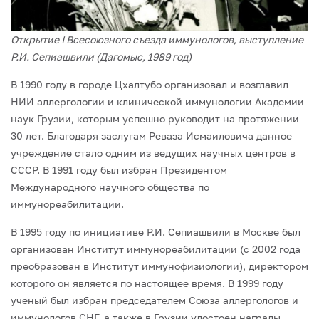
Открытие I Всесоюзного съезда иммунологов, выступление
Р.И. Сепиашвили (Дагомыс, 1989 год)
В 1990 году в городе Цхалтубо организовал и возглавил
НИИ аллергологии и кли­нической иммунологии Академии
наук Грузии, которым успешно руководит на про­тяжении
30 лет. Благодаря заслугам Реваза Исмаиловича данное
учреждение стало одним из ведущих научных центров в
СССР. В 1991 году был избран Президентом
Международного научного общества по
иммунореабилитации.
В 1995 году по инициативе Р.И. Сепиашвили в Москве был
организован Институт иммунореабилитации (с 2002 года
преобразован в Институт иммунофизиологии), директором
которого он является по настоящее время. В 1999 году
ученый был из­бран председателем Союза аллергологов и
иммунологов СНГ, а также в Грузии удо­стоен награды