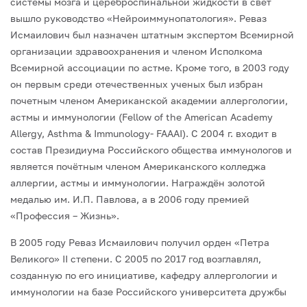
системы мозга и цереброспинальной жидкости в свет
вышло руководство «Нейро­иммунопатология». Реваз
Исмаилович был назначен штатным экспертом Всемир­ной
организации здравоохранения и членом Исполкома
Всемирной ассоциации по астме. Кроме того, в 2003 году
он первым среди отечественных ученых был избран
почетным членом Американской академии аллергологии,
астмы и иммунологии (Fellow of the American Academy
Allergy, Asthma & Immunology- FAAAI). С 2004 г. вхо­дит в
состав Президиума Российского общества иммунологов и
является почётным членом Американского колледжа
аллергии, астмы и иммунологии. Награждён золо­той
медалью им. И.П. Павлова, а в 2006 году премией
«Профессия – Жизнь».
В 2005 году Реваз Исмаилович получил орден «Петра
Великого» II степени. С 2005 по 2017 год возглавлял,
созданную по его инициативе, кафедру аллергологии и
иммунологии на базе Российского университета дружбы