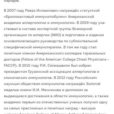
народов.
В 2007 году Реваз Исмаилович награждён статуэткой
«Бриллиантовый иммуно­глобулин» Американской
академии аллергологии и иммунологии. В 2009 году уча­
ствовал в составе экспертной группы Всемирной
организации по аллергии (WAO) в подготовке и издании
основополагающего руководства по сублингвальной
специфи­ческой иммунотерапии. В том же году стал
почетным членом Американского коллед­жа торакальных
докторов (Fellow of the American College Chest Physicians –
FACCP). В 2010 году Р.И. Сепиашвили был избран
президентом Грузинской ассоциации аллер­гологов и
клинических иммунологов. В 2012 году Российским
научным обществом иммунологов награждён Золотой
медалью имени И.И. Мечникова и дипломом за
выдающиеся достижения в области иммунологии, а также
академик первым из от­ечественных ученых получил одну
из самых престижных и почетных наград – выс­шую