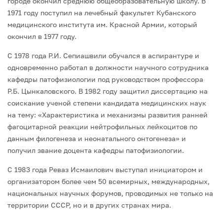
городе окончил среднюю общеобразовательную школу. В
1971 году поступил на лечебный факультет Кубанского
медицинского института им. Красной Армии, который
окончил в 1977 году.
С 1978 года Р.И. Сепиашвили обучался в аспирантуре и
одновременно работал в должности научного сотрудника
кафедры патофизиологии под руководством профес­сора
Р.Б. Цынкаловского. В 1982 году защитил диссертацию на
соискание ученой сте­пени кандидата медицинских наук
на тему: «Характеристика и механизмы развития ранней
фагоцитарной реакции нейтрофильных лейкоцитов по
данным филогенеза и неонатального онтогенеза» и
получил звание доцента кафедры патофизиологии.
С 1983 года Реваз Исмаилович выступал инициатором и
организатором более чем 50 всемирных, международных,
национальных научных форумов, проводимых не только на
территории СССР, но и в других странах мира.