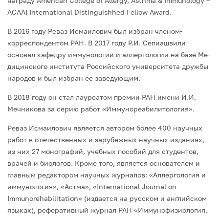
награду American Сollege of Allergy, Asthma & Immunology –
ACAAI International Distinguishhed Fellow Award.
В 2016 году Реваз Исмаилович был избран членом-
корреспондентом РАН. В 2017 году Р.И. Сепиашвили
основал кафедру иммунологии и аллергологии на базе Ме­
дицинского института Российского университета дружбы
народов и был избран ее заведующим.
В 2018 году он стал лауреатом премии РАН имени И.И.
Мечникова за серию ра­бот «Иммунореабилитология».
Реваз Исмаилович является автором более 400 научных
работ в отечественных и зарубежных научных изданиях,
из них 27 монографий, учебных пособий для сту­дентов,
врачей и биологов. Кроме того, является основателем и
главным редактором научных журналов: «Аллергология и
иммунология», «Астма», «International Journal on
Immunorehabilitation» (издается на русском и английском
языках), реферативный журнал РАН «Иммунофизиология.