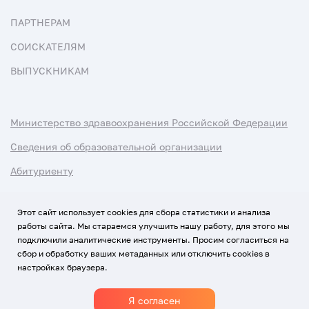
ПАРТНЕРАМ
СОИСКАТЕЛЯМ
ВЫПУСКНИКАМ
Министерство здравоохранения Российской Федерации
Сведения об образовательной организации
Абитуриенту
Наука и университеты
Этот сайт использует cookies для сбора статистики и анализа
работы сайта. Мы стараемся улучшить нашу работу, для этого мы
Условия использования материалов
подключили аналитические инструменты. Просим согласиться на
Политика обработки персональных данных
сбор и обработку ваших метаданных или отключить cookies в
настройках браузера.
Использование Cookies
Я согласен