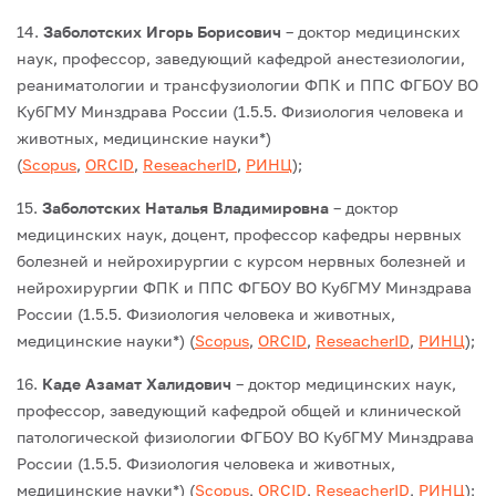
14.
Заболотских Игорь Борисович
– доктор медицинских
наук, профессор, заведующий кафедрой анестезиологии,
реаниматологии и трансфузиологии ФПК и ППС ФГБОУ ВО
КубГМУ Минздрава России (1.5.5. Физиология человека и
животных, медицинские науки*)
(
Scopus
,
ORCID
,
ReseacherID
,
РИНЦ
);
15.
Заболотских Наталья Владимировна
– доктор
медицинских наук, доцент, профессор кафедры нервных
болезней и нейрохирургии с курсом нервных болезней и
нейрохирургии ФПК и ППС ФГБОУ ВО КубГМУ Минздрава
России (1.5.5. Физиология человека и животных,
медицинские науки*) (
Scopus
,
ORCID
,
ReseacherID
,
РИНЦ
);
16.
Каде Азамат Халидович
– доктор медицинских наук,
профессор, заведующий кафедрой общей и клинической
патологической физиологии ФГБОУ ВО КубГМУ Минздрава
России (1.5.5. Физиология человека и животных,
медицинские науки*) (
Scopus
,
ORCID
,
ReseacherID
,
РИНЦ
);