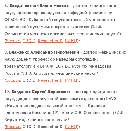
8.
Бердичевская Елена Маевна
– доктор медицинских
наук, профессор, заведующая кафедрой физиологии
ФГБОУ ВО «Кубанский государственный университет
физической культуры, спорта и туризма» (1.5.5.
Физиология человека и животных, медицинские науки*)
(
Scopus
,
ORCID
,
ReseacherID
,
РИНЦ
);
9.
Блаженко Александр Николаевич
– доктор медицинских
наук, доцент, профессор кафедры ортопедии,
травматологии и ВПХ ФГБОУ ВО КубГМУ Минздрава
России (3.1.9. Хирургия, медицинские науки*)
(
Scopus
, ORCID,
ReseacherID
,
РИНЦ
);
10.
Богданов Сергей Борисович
– доктор медицинских
наук, доцент, заведующий ожоговым отделением ГБУЗ
«Научно-исследовательский институт – Краевая
клиническая больница №1 имени С.В. Очаповского» (3.1.9.
Хирургия, медицинские науки*)
(
Scopus
, ORCID, ReseacherID,
РИНЦ
);