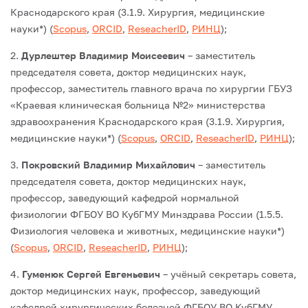
Краснодарского края (3.1.9. Хирургия, медицинские
науки*) (
Scopus
,
ORCID
,
ReseacherID
,
РИНЦ
);
2.
Дурлештер Владимир Моисеевич
– заместитель
председателя совета, доктор медицинских наук,
профессор, заместитель главного врача по хирургии ГБУЗ
«Краевая клиническая больница №2» министерства
здравоохранения Краснодарского края (3.1.9. Хирургия,
медицинские науки*) (
Scopus
,
ORCID
,
ReseacherID
,
РИНЦ
);
3.
Покровский Владимир Михайлович
– заместитель
председателя совета, доктор медицинских наук,
профессор, заведующий кафедрой нормальной
физиологии ФГБОУ ВО КубГМУ Минздрава России (1.5.5.
Физиология человека и животных, медицинские науки*)
(
Scopus
,
ORCID
,
ReseacherID
,
РИНЦ
);
4.
Гуменюк Сергей Евгеньевич
– учёный секретарь совета,
доктор медицинских наук, профессор, заведующий
кафедрой хирургических болезней ФГБОУ ВО КубГМУ