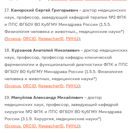
17.
Канорский Сергей Григорьевич
– доктор медицинских
наук, профессор, заведующий кафедрой терапии №2 ФПК
и ППС ФГБОУ ВО КубГМУ Минздрава России (1.5.5.
Физиология человека и животных,, медицинские науки*)
(
Scopus
,
ORCID
,
ReseacherID
,
РИНЦ
);
18.
Курзанов Анатолий Николаевич
– доктор медицинских
наук, профессор, профессор кафедры клинической
фармакологии и функциональной диагностики ФПК и ППС
ФГБОУ ВО КубГМУ Минздрава России (1.5.5. Физиология
человека и животных, медицинские науки*)
(
Scopus
,
ORCID
,
ReseacherID
,
РИНЦ
);
19.
Мануйлов Александр Михайлович
– доктор
медицинских наук, профессор, заведующий кафедрой
хирургии №2 ФПК и ППС ФГБОУ ВО КубГМУ Минздрава
России (3.1.9. Хирургия, медицинские науки*)
(
Scopus
,
ORCID
,
ReseacherID
,
РИНЦ
);