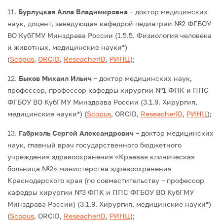
11.
Бурлуцкая Алла Владимировна
– доктор медицинских
наук, доцент, заведующая кафедрой педиатрии №2 ФГБОУ
ВО КубГМУ Минздрава России (1.5.5. Физиология человека
и животных, медицинские науки*)
(
Scopus
,
ORCID
,
ReseacherID
,
РИНЦ
);
12.
Быков Михаил Ильич
– доктор медицинских наук,
профессор, профессор кафедры хирургии №1 ФПК и ППС
ФГБОУ ВО КубГМУ Минздрава России (3.1.9. Хирургия,
медицинские науки*) (
Scopus
, ORCID,
ReseacherID
,
РИНЦ
);
13.
Габриэль Сергей Александрович
– доктор медицинских
наук, главный врач государственного бюджетного
учреждения здравоохранения «Краевая клиническая
больница №2» министерства здравоохранения
Краснодарского края (по совместительству – профессор
кафедры хирургии №3 ФПК и ППС ФГБОУ ВО КубГМУ
Минздрава России) (3.1.9. Хирургия, медицинские науки*)
(
Scopus
, ORCID,
ReseacherID
,
РИНЦ
);