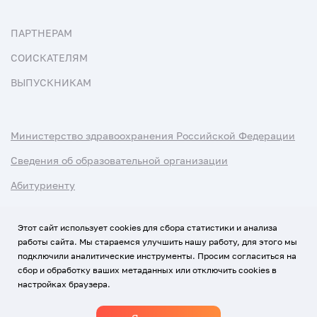
ПАРТНЕРАМ
СОИСКАТЕЛЯМ
ВЫПУСКНИКАМ
Министерство здравоохранения Российской Федерации
Сведения об образовательной организации
Абитуриенту
Наука и университеты
Этот сайт использует cookies для сбора статистики и анализа
работы сайта. Мы стараемся улучшить нашу работу, для этого мы
Условия использования материалов
подключили аналитические инструменты. Просим согласиться на
Политика обработки персональных данных
сбор и обработку ваших метаданных или отключить cookies в
настройках браузера.
Использование Cookies