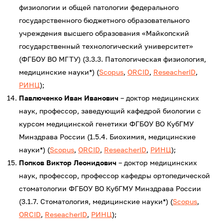
физиологии и общей патологии федерального
государственного бюджетного образовательного
учреждения высшего образования «Майкопский
государственный технологический университет»
(ФГБОУ ВО МГТУ) (3.3.3. Патологическая физиология,
медицинские науки*) (
Scopus
,
ORCID
,
ReseacherID
,
РИНЦ
);
Павлюченко Иван Иванович
– доктор медицинских
наук, профессор, заведующий кафедрой биологии с
курсом медицинской генетики ФГБОУ ВО КубГМУ
Минздрава России (1.5.4. Биохимия, медицинские
науки*) (
Scopus
,
ORCID
,
ReseacherID
,
РИНЦ
);
Попков Виктор Леонидович
– доктор медицинских
наук, профессор, профессор кафедры ортопедической
стоматологии ФГБОУ ВО КубГМУ Минздрава России
(3.1.7. Стоматология, медицинские науки*) (
Scopus
,
ORCID
,
ReseacherID
,
РИНЦ
);