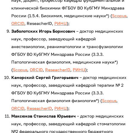
наук, доцент, профессор кафедры фундаментальной и
клинической биохимии ФГБОУ ВО КубГМУ Минздрава
России (1.5.4. Биохимия, медицинские науки*) (
Scopus
,
ORCID
, ReseacherID,
РИНЦ
);
Заболотских Игорь Борисович
– доктор медицинских
наук, профессор, заведующий кафедрой
анестезиологии, реаниматологии и трансфузиологии
ФГБОУ ВО КубГМУ Минздрава России (3.3.3.
Патологическая физиология, медицинские науки*)
(
Scopus
,
ORCID
,
ReseacherID
,
РИНЦ
);
Канорский Сергей Григорьевич
– доктор медицинских
наук, профессор, заведующий кафедрой терапии № 2
ФГБОУ ВО КубГМУ Минздрава России (3.3.3.
Патологическая физиология физиология*) (
Scopus
,
ORCID
,
ReseacherID
,
РИНЦ
);
Максюков Станислав Юрьевич
– доктор медицинских
наук, профессор, заведующий кафедрой стоматологии
№2 федерального государственного бюджетного