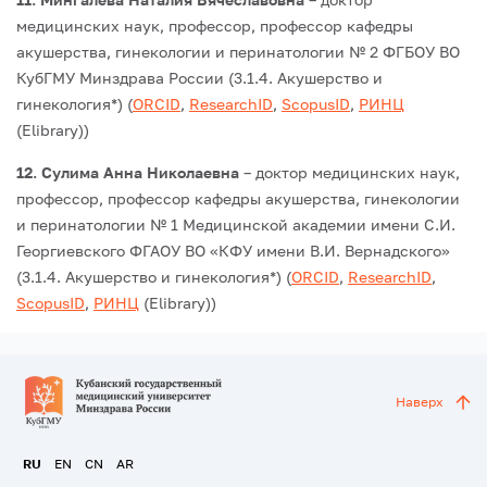
медицинских наук, профессор, профессор кафедры
акушерства, гинекологии и перинатологии № 2 ФГБОУ ВО
КубГМУ Минздрава России (3.1.4. Акушерство и
гинекология*) (
ORCID
,
ResearchID
,
ScopusID
,
РИНЦ
(Elibrary))
12. Сулима Анна Николаевна
– доктор медицинских наук,
профессор, профессор кафедры акушерства, гинекологии
и перинатологии № 1 Медицинской академии имени С.И.
Георгиевского ФГАОУ ВО «КФУ имени В.И. Вернадского»
(3.1.4. Акушерство и гинекология*) (
ORCID
,
ResearchID
,
ScopusID
,
РИНЦ
(Elibrary))
Наверх
RU
EN
CN
AR