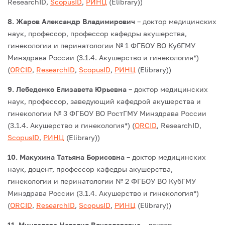
ResearchID,
ScopusID
,
РИНЦ
(Elibrary))
8. Жаров Александр Владимирович
– доктор медицинских
наук, профессор, профессор кафедры акушерства,
гинекологии и перинатологии № 1 ФГБОУ ВО КубГМУ
Минздрава России (3.1.4. Акушерство и гинекология*)
(
ORCID
,
ResearchID
,
ScopusID
,
РИНЦ
(Elibrary))
9. Лебеденко Елизавета Юрьевна
– доктор медицинских
наук, профессор, заведующий кафедрой акушерства и
гинекологии № 3 ФГБОУ ВО РостГМУ Минздрава России
(3.1.4. Акушерство и гинекология*) (
ORCID
, ResearchID,
ScopusID
,
РИНЦ
(Elibrary))
10. Макухина Татьяна Борисовна
– доктор медицинских
наук, доцент, профессор кафедры акушерства,
гинекологии и перинатологии № 2 ФГБОУ ВО КубГМУ
Минздрава России (3.1.4. Акушерство и гинекология*)
(
ORCID
,
ResearchID
,
ScopusID
,
РИНЦ
(Elibrary))
11. Мингалева Наталия Вячеславовна
– доктор