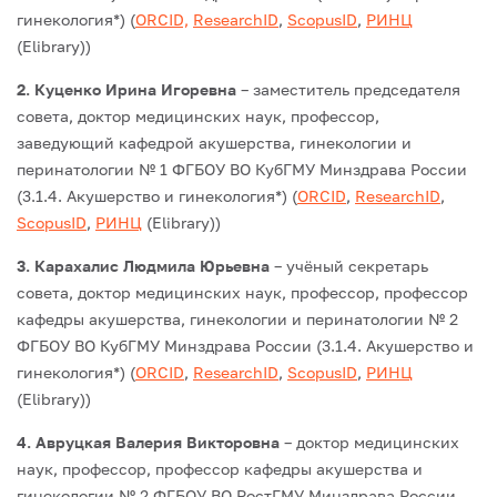
гинекология*) (
ORCID,
ResearchID
,
ScopusID
,
РИНЦ
(Elibrary))
2. Куценко Ирина Игоревна
– заместитель председателя
совета, доктор медицинских наук, профессор,
заведующий кафедрой акушерства, гинекологии и
перинатологии № 1 ФГБОУ ВО КубГМУ Минздрава России
(3.1.4. Акушерство и гинекология*) (
ORCID
,
ResearchID
,
ScopusID
,
РИНЦ
(Elibrary))
3. Карахалис Людмила Юрьевна
– учёный секретарь
совета, доктор медицинских наук, профессор, профессор
кафедры акушерства, гинекологии и перинатологии № 2
ФГБОУ ВО КубГМУ Минздрава России (3.1.4. Акушерство и
гинекология*) (
ORCID
,
ResearchID
,
ScopusID
,
РИНЦ
(Elibrary))
4. Авруцкая Валерия Викторовна
– доктор медицинских
наук, профессор, профессор кафедры акушерства и
гинекологии № 2 ФГБОУ ВО РостГМУ Минздрава России