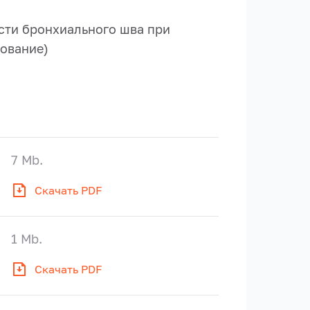
сти бронхиального шва при
ование)
7 Mb.
Скачать PDF
1 Mb.
Скачать PDF