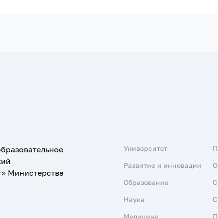
Университет
образовательное
кий
Развитие и инновации
О
т» Министерства
Образование
С
Наука
С
Медицина
П