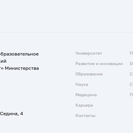
Университет
образовательное
кий
Развитие и инновации
О
т» Министерства
Образование
С
Наука
С
Медицина
П
Карьера
 Седина, 4
Контакты