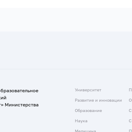
Университет
образовательное
кий
Развитие и инновации
О
т» Министерства
Образование
С
Наука
С
Медицина
П