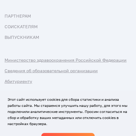
ПАРТНЕРАМ
СОИСКАТЕЛЯМ
ВЫПУСКНИКАМ
Министерство здравоохранения Российской Федерации
Сведения об образовательной организации
Абитуриенту
Наука и университеты
Этот сайт использует cookies для сбора статистики и анализа
работы сайта. Мы стараемся улучшить нашу работу, для этого мы
Условия использования материалов
подключили аналитические инструменты. Просим согласиться на
Политика обработки персональных данных
сбор и обработку ваших метаданных или отключить cookies в
настройках браузера.
Использование Cookies