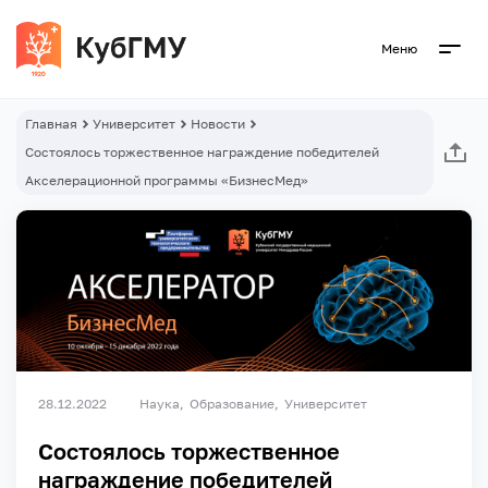
Меню
Главная
Университет
Новости
Состоялось торжественное награждение победителей
Акселерационной программы «БизнесМед»
28.12.2022
Наука
Образование
Университет
Состоялось торжественное
награждение победителей