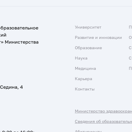
Университет
образовательное
кий
Развитие и инновации
О
т» Министерства
Образование
С
Наука
С
Медицина
П
Карьера
 Седина, 4
Контакты
Министерство здравоохра
Сведения об образователь
Абитуриенту