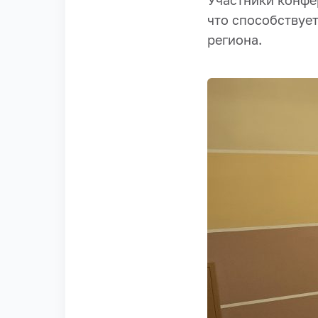
Участники конфе
что способствуе
региона.