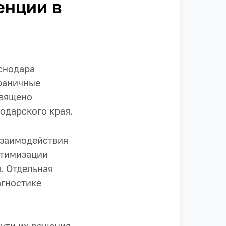
енции в
аснодара
раничные
священо
одарского края.
взаимодействия
птимизации
. Отдельная
агностике