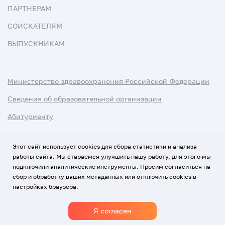
ПАРТНЕРАМ
СОИСКАТЕЛЯМ
ВЫПУСКНИКАМ
Министерство здравоохранения Российской Федерации
Сведения об образовательной организации
Абитуриенту
Наука и университеты
Этот сайт использует cookies для сбора статистики и анализа
работы сайта. Мы стараемся улучшить нашу работу, для этого мы
Условия использования материалов
подключили аналитические инструменты. Просим согласиться на
Политика обработки персональных данных
сбор и обработку ваших метаданных или отключить cookies в
настройках браузера.
Использование Cookies
Я согласен
1920-2026
© Все права защищены