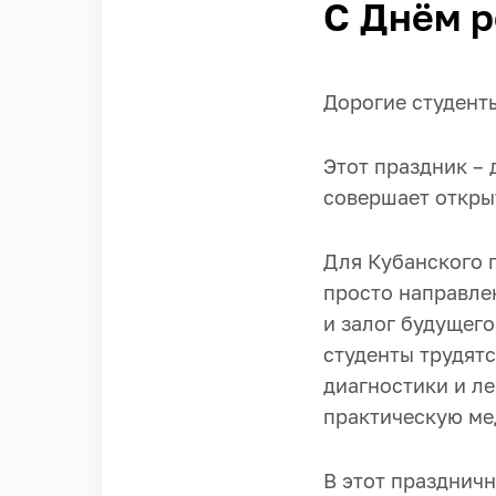
C Днём р
Дорогие студент
Этот праздник – 
совершает открыт
Для Кубанского г
просто направлен
и залог будущег
студенты трудят
диагностики и л
практическую ме
В этот праздничн