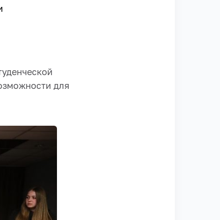
и
туденческой
возможности для