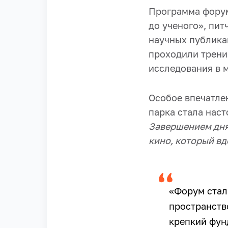
Программа форум
до ученого», пит
научных публикац
проходили трени
исследования в 
Особое впечатле
парка стала нас
Завершением дня 
кино, который вд
«Форум стал
пространств
крепкий фун