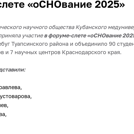
слете «оСНОвание 2025»
ческого научного общества Кубанского медуниве
 приняла участие
в форуме-слете «оСНОвание 202
ебуг Туапсинского района и объединило 90 студе
ов и 7 научных центров Краснодарского края.
дставили:
равлева,
устоварова,
ев,
ва,