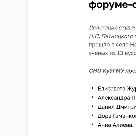
форуме-
Делегация студен
Н.П. Пятницкого
прошло в селе Н
ученых из 13 вуз
СНО КубГМУ пре
Елизавета Жу
Александра П
Данил Дмитри
Дора Гаманко
Анна Алиева.