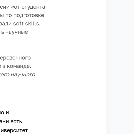
сии «от студента
вы по подготовке
ли soft skills,
ть научные
веревочного
 в команде.
ного научного
но и
ани есть
ниверситет