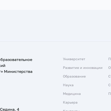
Университет
образовательное
кий
Развитие и инновации
О
т» Министерства
Образование
С
Наука
С
Медицина
П
Карьера
 Седина, 4
Контакты