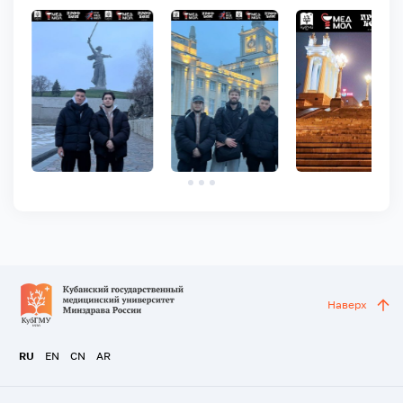
Наверх
RU
EN
CN
AR