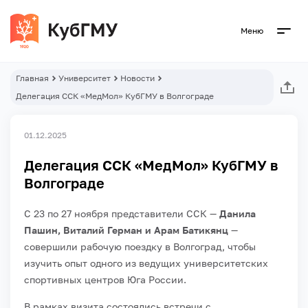
Меню
Главная
Университет
Новости
Делегация ССК «МедМол» КубГМУ в Волгограде
01.12.2025
Делегация ССК «МедМол» КубГМУ в
Волгограде
С 23 по 27 ноября представители ССК —
Данила
Пашин, Виталий Герман и Арам Батикянц
—
совершили рабочую поездку в Волгоград, чтобы
изучить опыт одного из ведущих университетских
спортивных центров Юга России.
В рамках визита состоялись встречи с