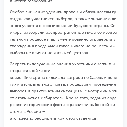
я
итогов
голосования.
Особое
внимание
уделили
правам
и
обязанностям
гр
аждан
как
участников
выборов,
а
также
значению
ли
чного
участия
в
формировании
будущего
страны.
Сп
икеры
разобрали
распространённые
мифы
об
избира
тельном
процессе
и
аргументированно
опровергли
у
тверждения
вроде
«мой
голос
ничего
не
решает»
и
«
выборы
не
влияют
на
жизнь
общества».
Закрепить
полученные
знания
участники
смогли
в
и
нтерактивной
части
–
квизе.
Викторина
включала
вопросы
по
базовым
поня
тиям
избирательного
права,
процедурам
проведения
выборов
и
практическим
ситуациям,
с
которыми
мож
ет
столкнуться
избиратель.
Кроме
того,
задания
соде
ржали
исторические
факты
о
развитии
выборной
си
стемы
в
России
—
это
помогло
расширить
кругозор
студентов.