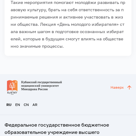
Такие
мероприятия
помогают
молодёжи
развивать
пр
авовую
культуру,
брать
на
себя
ответственность
за
п
ринимаемые
решения
и
активнее
участвовать
в
жиз
ни
общества.
Лекция
«День
молодого
избирателя»
ст
ала
важным
шагом
в
подготовке
осознанных
избират
елей,
которые
в
будущем
смогут
влиять
на
обществе
нно
значимые
процессы.
Наверх
RU
EN
CN
AR
Федеральное государственное бюджетное
образовательное учреждение высшего