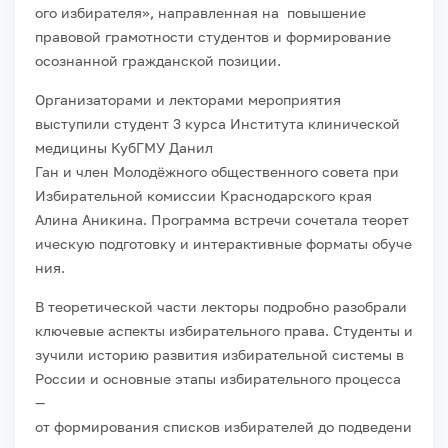
ого
избирателя», направленная на
повышение
правовой
грамотности
студентов
и формирование
осознанной гражданской позиции.
Организаторами и лекторами мероприятия
выступили студент 3 курса Института клинической
медицины КубГМУ
Данил
Ган
и
член
Молодёжного
общественного
совета
при
Избирательной
комиссии
Краснодарского
края
Алина
Аникина.
Программа
встречи
сочетала
теорет
ическую
подготовку
и
интерактивные
форматы
обуче
ния.
В
теоретической
части
лекторы
подробно
разобрали
ключевые
аспекты
избирательного
права.
Студенты
и
зучили
историю
развития
избирательной
системы
в
России
и
основные
этапы
избирательного
процесса
—
от
формирования
списков
избирателей
до
подведени