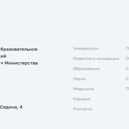
Университет
образовательное
кий
Развитие и инновации
О
т» Министерства
Образование
С
Наука
С
Медицина
П
Карьера
 Седина, 4
Контакты