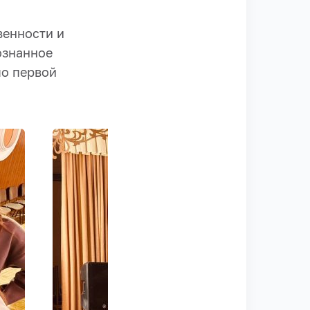
венности и
ознанное
по первой