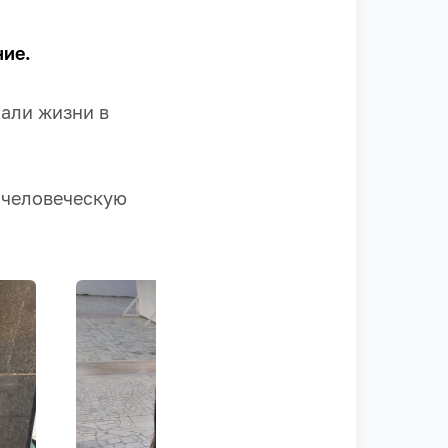
ние.
сали жизни в
 человеческую