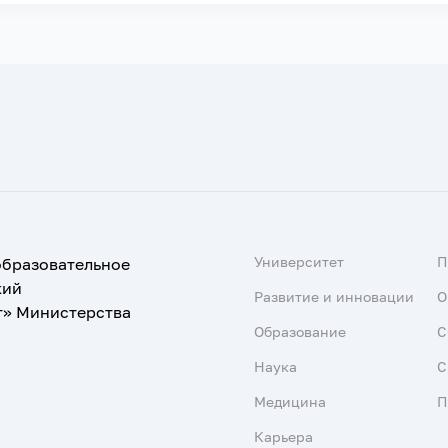
Университет
образовательное
кий
Развитие и инновации
О
т» Министерства
Образование
С
Наука
С
Медицина
П
Карьера