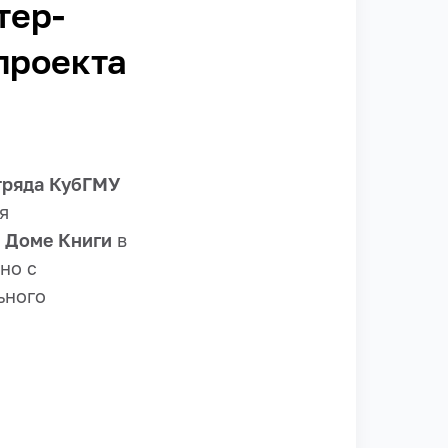
тер-
проекта
тряда КубГМУ
я
Доме Книги
в
но с
ьного