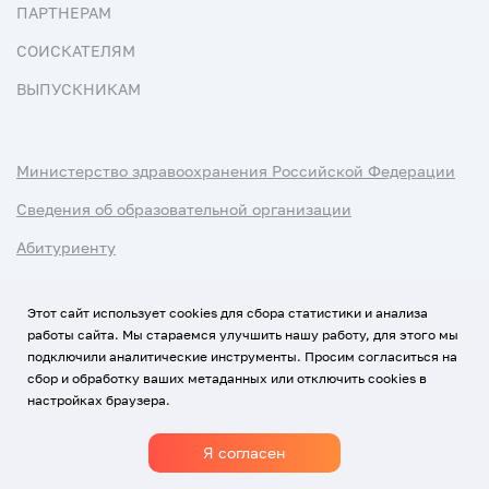
ПАРТНЕРАМ
СОИСКАТЕЛЯМ
ВЫПУСКНИКАМ
Министерство здравоохранения Российской Федерации
Сведения об образовательной организации
Абитуриенту
Наука и университеты
Этот сайт использует cookies для сбора статистики и анализа
работы сайта. Мы стараемся улучшить нашу работу, для этого мы
Условия использования материалов
подключили аналитические инструменты. Просим согласиться на
Политика обработки персональных данных
сбор и обработку ваших метаданных или отключить cookies в
настройках браузера.
Использование Cookies
Я согласен
1920-2026
© Все права защищены