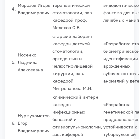
Морозов Игорь
терапевтической
эндодонтическо
4.
Владимирович
стоматологии, зав.
фантома для вы
кафедрой проф.
лечебных мани
Мелехов С.В.
старший лаборант
кафедры детской
«Разработка ст
стоматологии,
биометрическо
Носенко
ортодонтии и
идентификации
5.
Людмила
челюстно-лицевой
врожденных
Алексеевна
хирургии, зав.
зубочелюстно-л
кафедрой
аномалий у дет
Митропанова М.Н.
клинический интерн
кафедры
«Разработка
инфекционных
генетической п
Нурмухаметов
болезней и
предрасположен
6.
Егор
фтизиопульмонологии,
устойчивости к
Владимирович
зав. кафедрой
туберкулезной