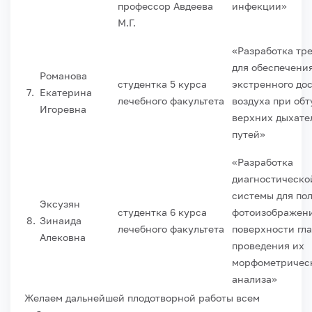
профессор Авдеева
инфекции»
М.Г.
«Разработка тр
для обеспечени
Романова
студентка 5 курса
экстренного до
7.
Екатерина
лечебного факультета
воздуха при об
Игоревна
верхних дыхате
путей»
«Разработка
диагностическо
системы для по
Эксузян
студентка 6 курса
фотоизображен
8.
Зинаида
лечебного факультета
поверхности гла
Алековна
проведения их
морфометричес
анализа»
Желаем дальнейшей плодотворной работы всем