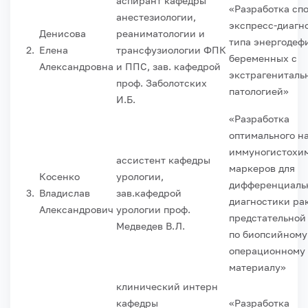
аспирант кафедры
«Разработка сп
анестезиологии,
экспресс-диагн
Денисова
реаниматологии и
типа энергодеф
2.
Елена
трансфузиологии ФПК
беременных с
Александровна
и ППС, зав. кафедрой
экстрагениталь
проф. Заболотских
патологией»
И.Б.
«Разработка
оптимального н
иммуногистохи
ассистент кафедры
маркеров для
Косенко
урологии,
дифференциаль
3.
Владислав
зав.кафедрой
диагностики ра
Александрович
урологии проф.
предстательной
Медведев В.Л.
по биопсийному
операционному
материалу»
клинический интерн
кафедры
«Разработка