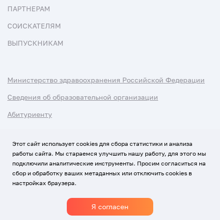
ПАРТНЕРАМ
СОИСКАТЕЛЯМ
ВЫПУСКНИКАМ
Министерство здравоохранения Российской Федерации
Сведения об образовательной организации
Абитуриенту
Наука и университеты
Этот сайт использует cookies для сбора статистики и анализа
работы сайта. Мы стараемся улучшить нашу работу, для этого мы
Условия использования материалов
подключили аналитические инструменты. Просим согласиться на
Политика обработки персональных данных
сбор и обработку ваших метаданных или отключить cookies в
настройках браузера.
Использование Cookies
Я согласен
1920-2026
© Все права защищены