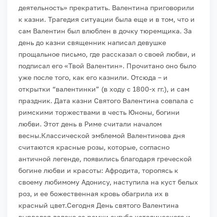
деятельность» прекратить. Валентина приговорили
к казни. Трагедия ситуации была еще и в том, что и
сам Валентин был влюблен в дочку тюремщика. За
день до казни священник написал девушке
прощальное письмо, где рассказал о своей любви, и
подписал его «Твой Валентин». Прочитано оно было
уже после того, как его казнили. Отсюда – и
открытки “валентинки” (в ходу с 1800-x гг.), и сам
праздник. Дата казни Святого Валентина совпала с
римскими торжествами в честь Юноны, богини
любви. Этот день в Риме считали началом
весны.
Классической эмблемой Валентинова дня
считаются красные розы, которые, согласно
античной легенде, появились благодаря греческой
богине любви и красоты: Афродита, торопясь к
своему любимому Адонису, наступила на куст белых
роз, и ее божественная кровь обагрила их в
красный цвет.
Сегодня День святого Валентина
вырвался далеко за рамки сугубо католического и