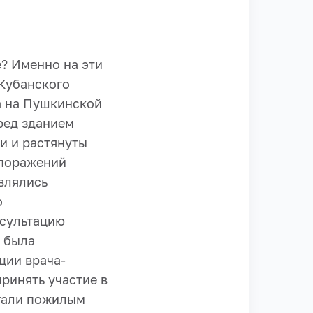
е? Именно на эти
Кубанского
а на Пушкинской
ред зданием
и и растянуты
 поражений
влялись
о
нсультацию
е была
ции врача-
ринять участие в
агали пожилым