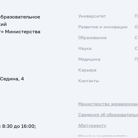
Университет
образовательное
кий
Развитие и инновации
О
т» Министерства
Образование
С
Наука
С
Медицина
П
Карьера
 Седина, 4
Контакты
Министерство здравоохра
Сведения об образователь
Абитуриенту
 8:30 до 16:00;
Наука и университеты