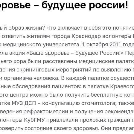
ровье – будущее россии!
ый образ жизни? Что включает в себя это поняти
 ответить жителям города Краснодар волонтеры 
 медицинского университета. 1 октября 2011 год
ла акция «Ваше здоровье – будущее России!» Пе
чьего хора были расставлены медицинские палатк
дения скрининговых мероприятий по выявлению
м организма человека. В каждой палатке осущест
ные обследования пациентов: в палатке Краевог
ого центра можно было получить бесплатную ко
латке МУЗ ДСП – консультацию стоматолога; такж
ведения рефрактометрии и получения рекоменда
лонтеры КубГМУ привлекали прохожих граждан п
роверить состояние своего здоровья. Они предл