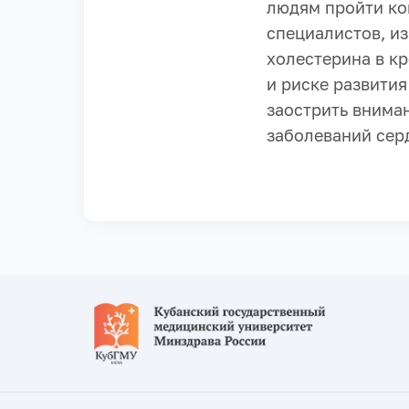
людям пройти ко
специалистов, из
холестерина в к
и риске развити
заострить внима
заболеваний сер