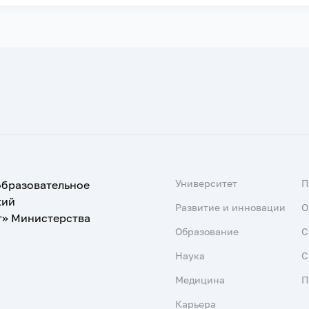
Университет
образовательное
кий
Развитие и инновации
О
т» Министерства
Образование
С
Наука
С
Медицина
П
Карьера