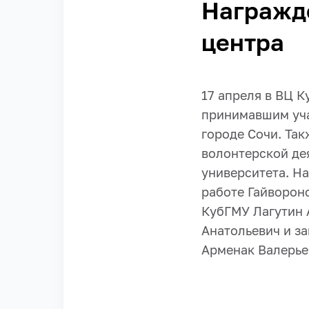
Награжде
центра
17 апреля в ВЦ 
принимавшим уча
городе Сочи. Так
волонтерской де
университета. Н
работе Гайворон
КубГМУ Лагутин 
Анатольевич и за
Арменак Валерье