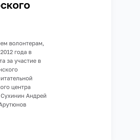
ского
сем волонтерам,
2012 года в
а за участие в
нского
питательной
ого центра
а Сухинин Андрей
 Арутюнов