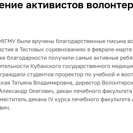
ние активистов волонтер
КубГМУ были вручены благодарственные письма в
стие в Тестовых соревнованиях в феврале-марте 
же благодарности получили самые активные ребят
ятельности Кубанского государственного медици
аграждали студентов проректор по учебной и вос
ская Татьяна Владимировна, директор Волонтерск
Александр Олегович, декан лечебного факультет
меститель декана IV курса лечебного факультета
вич.