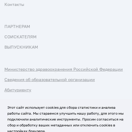
Контакты
ПАРТНЕРАМ
СОИСКАТЕЛЯМ
ВЫПУСКНИКАМ
Министерство здравоохранения Российской Федерации
Сведения об образовательной организации
Абитуриенту
Наука и университеты
Этот сайт использует cookies для сбора статистики и анализа
работы сайта. Мы стараемся улучшить нашу работу, для этого мы
Условия использования материалов
подключили аналитические инструменты. Просим согласиться на
Политика обработки персональных данных
сбор и обработку ваших метаданных или отключить cookies в
настройках браузера.