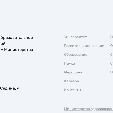
Университет
образовательное
кий
Развитие и инновации
О
т» Министерства
Образование
С
Наука
С
Медицина
П
Карьера
 Седина, 4
Контакты
Министерство здравоохра