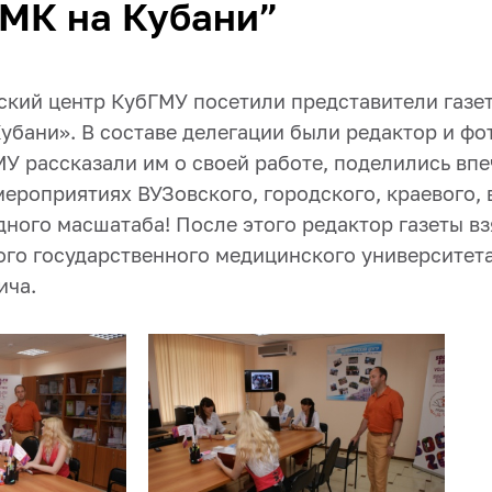
МК на Кубани”
ский центр КубГМУ посетили представители газе
бани». В составе делегации были редактор и фот
У рассказали им о своей работе, поделились вп
мероприятиях ВУЗовского, городского, краевого,
ного масшатаба! После этого редактор газеты вз
ого государственного медицинского университета
ича.