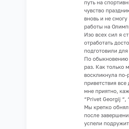
путь на спортив
чувство праздник
вновь и не смогу
работы на Олимп
Изо всех сил я с
отработать досто
подготовили для
По обыкновению в
раз. Как только 
воскликнула по-р
приветствия все 
мне приятно, ка
“Privet Georgij “,
Мы крепко обняли
после завершени
успели подружит