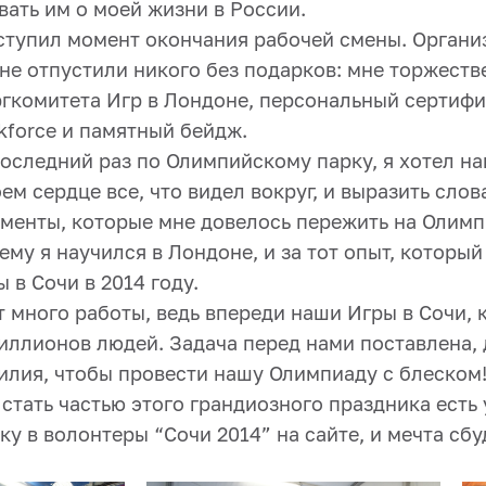
вать им о моей жизни в России.
ступил момент окончания рабочей смены. Органи
не отпустили никого без подарков: мне торжеств
ргкомитета Игр в Лондоне, персональный сертифи
kforce и памятный бейдж.
оследний раз по Олимпийскому парку, я хотел на
оем сердце все, что видел вокруг, и выразить сло
оменты, которые мне довелось пережить на Олимп
чему я научился в Лондоне, и за тот опыт, которы
в Сочи в 2014 году.
т много работы, ведь впереди наши Игры в Сочи,
иллионов людей. Задача перед нами поставлена, 
илия, чтобы провести нашу Олимпиаду с блеском!
стать частью этого грандиозного праздника есть
ку в волонтеры “Сочи 2014” на сайте, и мечта сбу