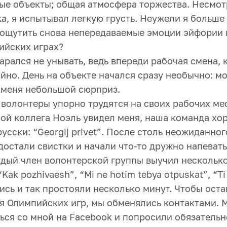
ные объекты; общая атмосфера торжества. Несмот
а, я испытывал легкую грусть. Неужели я больше 
 ощутить снова непередаваемые эмоции эйфории и
ийских играх?
тарался не унывать, ведь впереди рабочая смена,
йно. День на объекте начался сразу необычно: м
 меня небольшой сюрприз.
олонтеры упорно трудятся на своих рабочих мест
мой коллега Ноэль увидел меня, наша команда хо
усски: “Georgij privet”. После столь неожиданног
достали свистки и начали что-то дружно напевать
ждый член волонтерской группы выучил несколько
 “Kak pozhivaesh”, “Mi ne hotim tebya otpuskat”, “Ti 
сь и так простояли несколько минут. Чтобы оста
я Олимпийских игр, мы обменялись контактами. 
ься со мной на Facebook и попросили обязательн