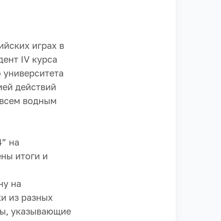
ийских играх в
ент IV курса
о университета
ией действий
 всем водным
” на
ны итоги и
ну на
и из разных
ры, указывающие