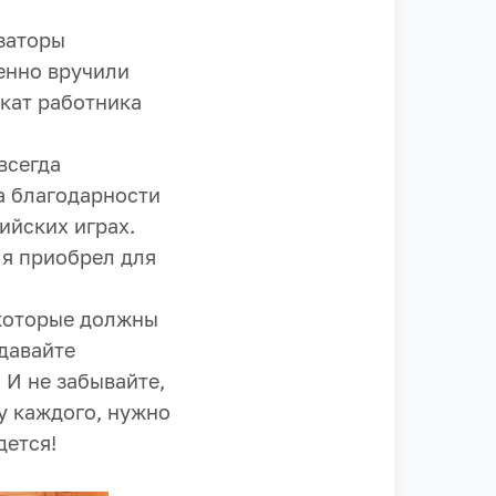
заторы
енно вручили
кат работника
всегда
ва благодарности
ийских играх.
й я приобрел для
 которые должны
давайте
 И не забывайте,
 у каждого, нужно
дется!