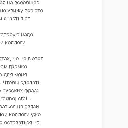
ря на всеобщее
не увижу все это
 счастья от
 которую надо
ои коллеги
ах, но не в этот
ром громко
о для меня
. Чтобы сделать
 русских фраз:
rodnoj stal”.
ваться на связи
Мои коллеги уже
о оставаться на