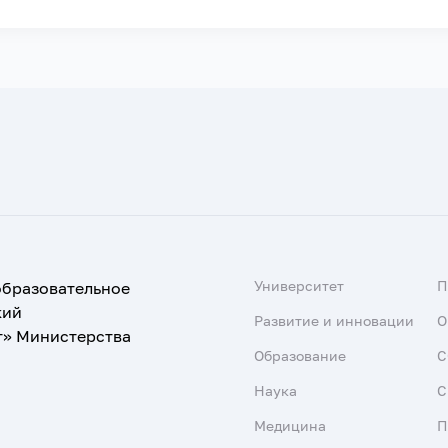
Университет
образовательное
кий
Развитие и инновации
О
т» Министерства
Образование
С
Наука
С
Медицина
П