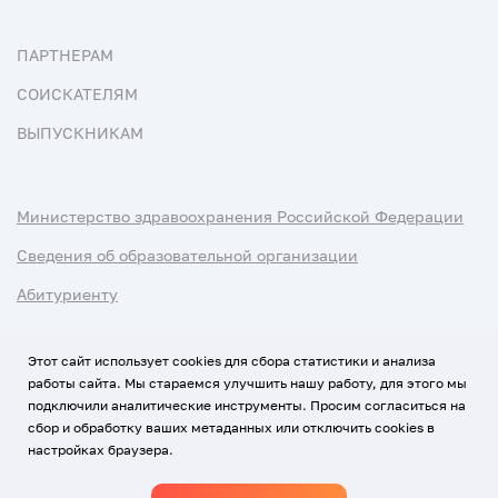
ПАРТНЕРАМ
СОИСКАТЕЛЯМ
ВЫПУСКНИКАМ
Министерство здравоохранения Российской Федерации
Сведения об образовательной организации
Абитуриенту
Наука и университеты
Этот сайт использует cookies для сбора статистики и анализа
работы сайта. Мы стараемся улучшить нашу работу, для этого мы
Условия использования материалов
подключили аналитические инструменты. Просим согласиться на
Политика обработки персональных данных
сбор и обработку ваших метаданных или отключить cookies в
настройках браузера.
Использование Cookies