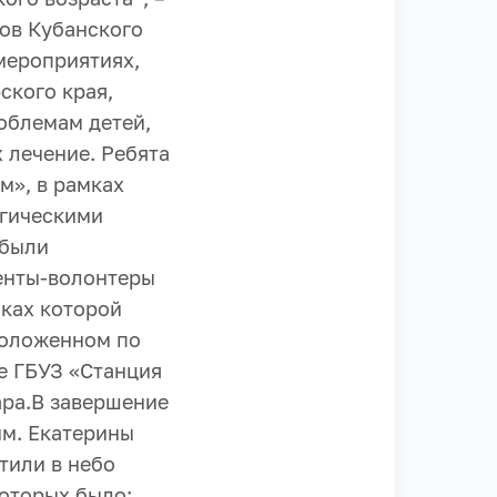
ров Кубанского
мероприятиях,
кого края,
облемам детей,
х лечение.
Ребята
м», в рамках
огическими
 были
енты-волонтеры
мках которой
положенном по
е ГБУЗ «Станция
ра.
В завершение
им. Екатерины
стили в небо
оторых было: