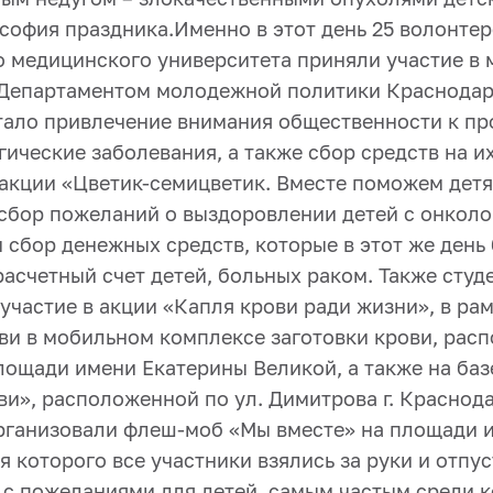
софия праздника.
Именно в этот день 25 волонте
о медицинского университета приняли участие в 
Департаментом молодежной политики Краснодарс
тало привлечение внимания общественности к пр
ические заболевания, а также сбор средств на и
 акции «Цветик-семицветик. Вместе поможем детя
сбор пожеланий о выздоровлении детей с онкол
 сбор денежных средств, которые в этот же день
расчетный счет детей, больных раком.
Также студ
участие в акции «Капля крови ради жизни», в ра
ви в мобильном комплексе заготовки крови, рас
лощади имени Екатерины Великой, а также на баз
и», расположенной по ул. Димитрова г. Краснода
рганизовали флеш-моб «Мы вместе» на площади 
я которого все участники взялись за руки и отпу
с пожеланиями для детей, самым частым среди к