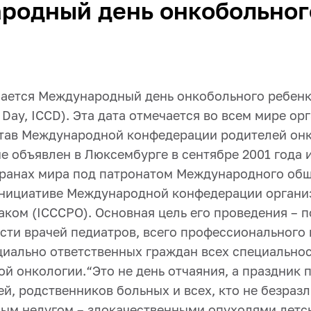
родный день онкобольног
ается Международный день онкобольного ребенка 
 Day, ICCD). Эта дата отмечается во всем мире ор
тав Международной конфедерации родителей он
е объявлен в Люксембурге в сентябре 2001 года 
странах мира под патронатом Международного общ
инициативе Международной конфедерации органи
раком (ICCCPO).
Основная цель его проведения – 
ти врачей педиатров, всего профессионального
циально ответственных граждан всех специальнос
ой онкологии.
“Это не день отчаяния, а праздник
ей, родственников больных и всех, кто не безраз
ным недугом – злокачественными опухолями детск