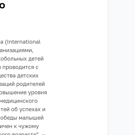
о
(International
ганизациями,
кобольных детей
и проводится с
ества детских
заций родителей
повышение уровня
 медицинского
тей об успехах и
 победы малышей
личен к чужому
ого возраста”, –