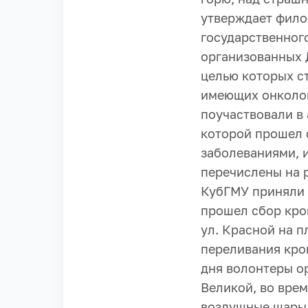
утверждает фило
государственног
организованных 
целью которых с
имеющих онколог
поучаствовали в
которой прошел 
заболеваниями, и
перечислены на 
КубГМУ приняли 
прошел сбор кро
ул. Красной на п
переливания кров
дня волонтеры о
Великой, во врем
воздушные шары 