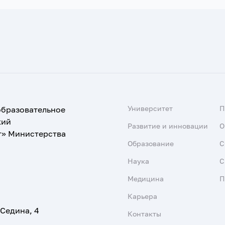
Университет
образовательное
кий
Развитие и инновации
О
т» Министерства
Образование
С
Наука
С
Медицина
П
Карьера
 Седина, 4
Контакты