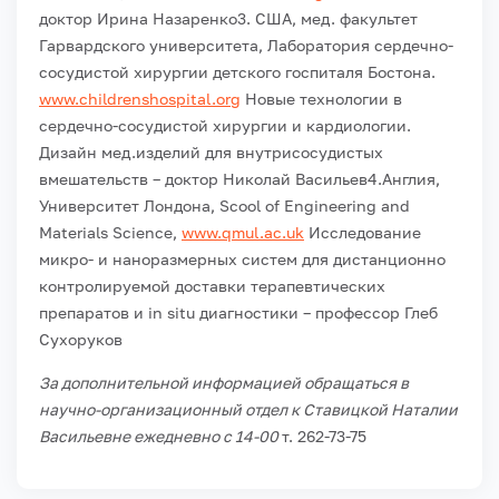
доктор Ирина Назаренко
3. США, мед. факультет
Гарвардского университета, Лаборатория сердечно-
сосудистой хирургии детского госпиталя Бостона.
www.childrenshospital.org
Новые технологии в
сердечно-сосудистой хирургии и кардиологии.
Дизайн мед.изделий для внутрисосудистых
вмешательств – доктор Николай Васильев
4.Англия,
Университет Лондона, Scool of Engineering and
Materials Science,
www.qmul.ac.uk
Исследование
микро- и наноразмерных систем для дистанционно
контролируемой доставки терапевтических
препаратов и in situ диагностики – профессор Глеб
Сухоруков
За дополнительной информацией обращаться в
научно-организационный отдел к Ставицкой Наталии
Васильевне ежедневно с 14-00
т. 262-73-75