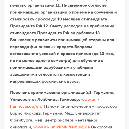
печатью организации.
11. Письменное согласие
принимающей организации о приеме на обучение и
стажировку сроком до 10 месяцев стипендиата
Президента РФ.
12. Смету расходов на пребывание
стипендиата Президента РФ за рубежом.
13.
Банковские реквизиты принимающей стороны для
перевода финансовых средств.
Вопросы
согласования условий и сроков приема (до 10 мес,
но не менее одного семестра) для обучения с
принимающими зарубежными учебными
заведениями относятся к компетенции
направляющих российских вузов.
Перечень принимающих организаций:1. Германия,
Университет Лейбница, Ганновер,
www.uni-
hannover.de/en/
Нано- и биоинженерия – профессор
Борис Чирков
2. Германия, Мед. университет
Фрайбурга, мед. центр экспериментальной
онкологии,
www.iuk.uniklinik-freiburg.de
Онкология –