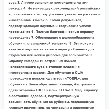
вуза.
3. Личное заявление претендента на имя
ректора.
4. Не менее двух рекомендаций российских
и, по возможности, зарубежных ученых на русском и
иностранном языках.
5. Копии документов,
подтверждающих научные и творческие успехи
претендента.
6. Полную биографическую справку
претендента.
7. Обоснование о целесообразности
обучения по заявленной тематике.
8. Выписку из
зачетной ведомости за весь период обучения для
студентов или копию диплома для аспирантов.
9.
Справку кафедры иностранных языков
направляющего вуза о степени владения
иностранным языком. Для обучения в США
претенденты должны сдать тест «TOEFL», для
обучения в Великобритании, Канаде, Австралии –
сдать экзамен«TOEFL» или«IELTS»
10. Мед. справку
о состоянии здоровья, подтверждающую
возможность обучения за рубежом, подписанную
главным врачом мед. организации и заверенную