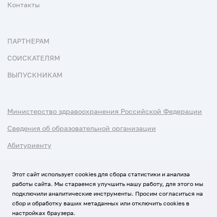
Контакты
ПАРТНЕРАМ
СОИСКАТЕЛЯМ
ВЫПУСКНИКАМ
Министерство здравоохранения Российской Федерации
Сведения об образовательной организации
Абитуриенту
Наука и университеты
Этот сайт использует cookies для сбора статистики и анализа
работы сайта. Мы стараемся улучшить нашу работу, для этого мы
Условия использования материалов
подключили аналитические инструменты. Просим согласиться на
Политика обработки персональных данных
сбор и обработку ваших метаданных или отключить cookies в
настройках браузера.
Использование Cookies