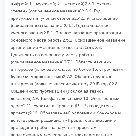
цифрой: 1 – мужской; 2 – женский)
2.3.1. Ученая
степень (сокращенное название)
2.3.2. Год
присуждения ученой степени
2.4.1. Ученое звание
(сокращенное название)
2.4.2. Год присвоения
ученого звания
2.5.1. Полное название организации –
основного места работы
2.5.2. Сокращенное название
организации – основного места работы
2.6.
Должность по основному месту работы
(сокращенное название)
2.7.1. Область научных
интересов (ключевые слова, не более 15, строчными
буквами, через запятые)
2.7.2. Область научных
интересов (коды по классификатору 2015 года)
2.8.
Общее число публикаций (исключая тезисы
докладов)
2.9. Телефон для связи
2.10. Электронный
адрес
2.11. Участие в Проекте (Р – Руководитель
проекта)
2.12. Образование
С условиями Конкурса и
действующей редакцией «Правил организации и
проведения работ по научным проектам,
поддержанным Федеральным государственным