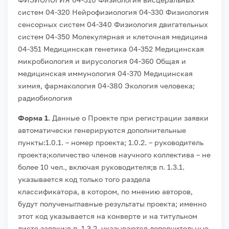
систем
04-320 Нейрофизиология
04-330 Физиология
сенсорных систем
04-340 Физиология двигательных
систем
04-350 Молекулярная и клеточная медицина
04-351 Медицинская генетика
04-352 Медицинская
микробиология и вирусология
04-360 Общая и
медицинская иммунология
04-370 Медицинская
химия, фармакология
04-380 Экология человека;
радиобиология
Форма 1.
Данные о Проекте при регистрации заявки
автоматически генерируются дополнительные
пункты:
1.0.1. – номер проекта;
1.0.2. – руководитель
проекта;
количество членов научного коллектива – не
более 10 чел., включая руководителя;
в п. 1.3.1.
указывается код только того раздела
классификатора, в котором, по мнению авторов,
будут полученыглавные результаты проекта; именно
этот код указывается на конверте и на титульном
листе заявки;
в п. 1.3.2. указываются дополнительные