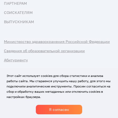
ПАРТНЕРАМ
СОИСКАТЕЛЯМ
ВЫПУСКНИКАМ
Министерство здравоохранения Российской Федерации
Сведения об образовательной организации
Абитуриенту
Наука и университеты
Этот сайт использует cookies для сбора статистики и анализа
работы сайта. Мы стараемся улучшить нашу работу, для этого мы
Условия использования материалов
подключили аналитические инструменты. Просим согласиться на
Политика обработки персональных данных
сбор и обработку ваших метаданных или отключить cookies в
настройках браузера.
Использование Cookies
Я согласен
1920-2026
© Все права защищены