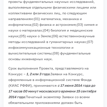
проекты фундаментальных научных исследований,
выполняемые отдельными физическими лицами или
коллективами физических лиц, по следующим
направлениям:
(01) математика, механика и
информатика;
(02) физика и астрономия;
(03) химия и
науки о материалах;
(04) биология и медицинские
науки;
(05) науки о Земле;
(06) естественнонаучные
методы исследований в гуманитарных науках;
(07)
инфокоммуникационные технологии и
вычислительные системы;
(08) фундаментальные
основы инженерных наук.
Срок выполнения Проекта, представляемого на
Конкурс –
1, 2 или 3 года.
Заявки на Конкурс,
оформленные в информационной системе Фонда
(КИАС РФФИ), принимаются
с 17 июня 2014 года до
17 часов 00 минут московского времени 15 сентября
2014 года
.
Печатный экземпляр Заявки со всеми
обязательными приложениями должен быть