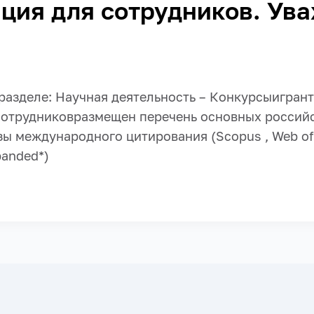
ция для сотрудников. Ув
азделе: Научная деятельность – Конкурсыигрант
трудниковразмещен перечень основных российс
ы международного цитирования (Sсopus , Web of 
panded*)