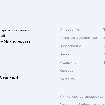
Университет
образовательное
кий
Развитие и инновации
О
т» Министерства
Образование
С
Наука
С
Медицина
П
Карьера
 Седина, 4
Контакты
Министерство здравоохра
Сведения об образователь