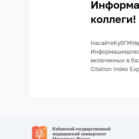
Информа
коллеги!
НасайтеКубГМУвр
Информациядлясо
включенных в баз
Citation Index Ex