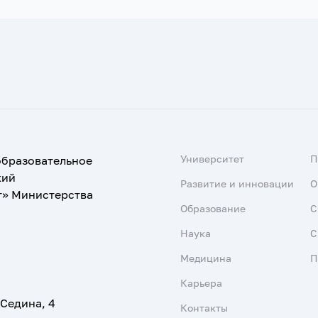
Университет
образовательное
кий
Развитие и инновации
О
т» Министерства
Образование
С
Наука
С
Медицина
П
Карьера
 Седина, 4
Контакты