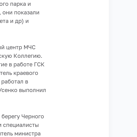
ого парка и
, они показали
та и др) и
ый центр МЧС
скую Коллегию.
ие в работе ГСК
тель краевого
работал в
 Усенко выполнил
 берегу Черного
 и специалисты
итель министра