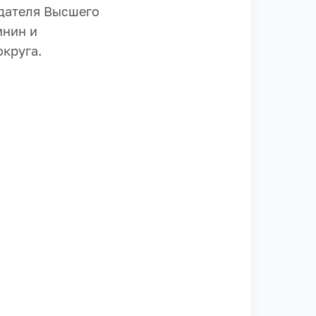
едателя Высшего
инин и
круга.