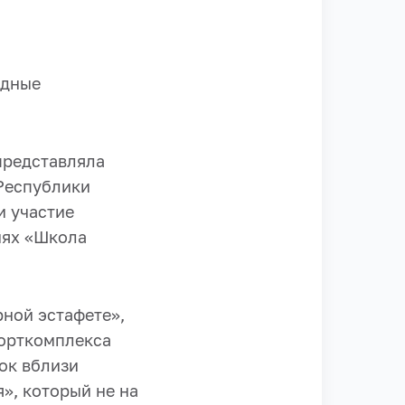
одные
представляла
 Республики
и участие
иях «Школа
ной эстафете»,
порткомплекса
ок вблизи
», который не на