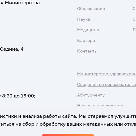
т» Министерства
Образование
С
Наука
С
Медицина
П
Карьера
 Седина, 4
Контакты
Министерство здравоохра
Сведения об образователь
Абитуриенту
 8:30 до 16:00;
Наука и университеты
атистики и анализа работы сайта. Мы стараемся улучшит
иться на сбор и обработку ваших метаданных или отклю