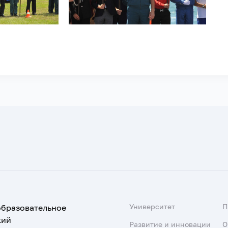
Университет
образовательное
кий
Развитие и инновации
О