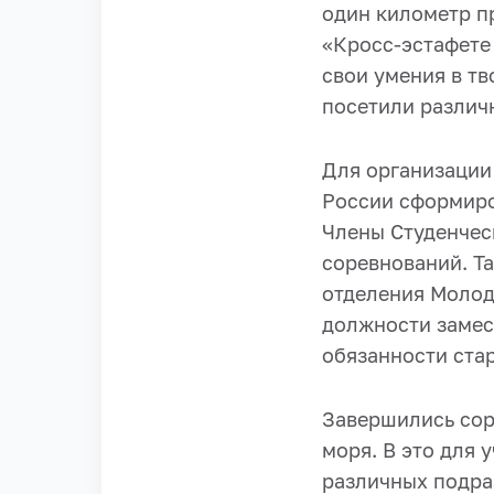
один километр п
«Кросс-эстафете
свои умения в тв
посетили различ
Для организации
России сформиро
Члены Студенчес
соревнований. Та
отделения Моло
должности замес
обязанности стар
Завершились сор
моря. В это для 
различных подра