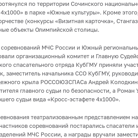
ротянулся по территории Сочинского национальн
 4х1000» в парке «Южные культуры». Кроме этого
орчестве (конкурсы «Визитная карточка», Стангазе
ные объекты Олимпийской столицы.
 соревнований МЧС России и Южный региональн
вали организационный комитет и Главную Судей
кого спасательного отряда КубГМУ приняли участ
к, заместитель начальника ССО КубГМУ, руководи
дежного крыла РОССОЮЗСПАСа Андрей Колодкин 
тителя главного судьи по безопасности, а Роман
шего судьи вида «Кросс-эстафете 4х1000».
евнования театрализованным представлением на
участников соревнований постарались спасатели
зделений МЧС России, а награды вручали замест