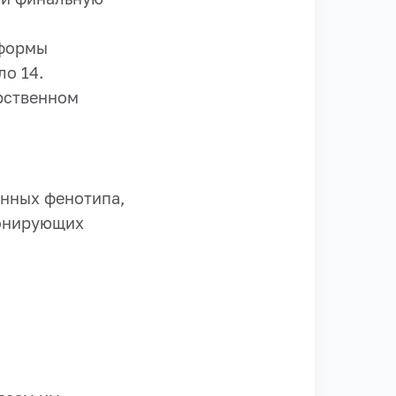
тформы
о 14.
рственном
нных фенотипа,
ионирующих