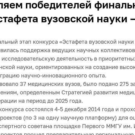
ляем победителей финаль
стафета вузовской науки –
льный этап конкурса «Эстафета вузовской науки 
явилась поддержка ведущих научных коллективов
исследовательскую деятельность в приоритетны
нской науки, ориентированных на создание высо
еграцию научно-инновационного опыта.
вовало 37 медицинских вузов, было подано 275 з
ениям, определенным Стратегией развития медиц
рации на период до 2025 года.
онкурса состоялся 4-5 декабря 2014 года и прох
роектов (по 3 на одну научную платформу) для 
спертного советана площадке Первого ММГУ им. И
проектов прошел предварительную региональную