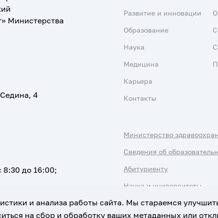
кий
Развитие и инновации
О
т» Министерства
Образование
С
Наука
С
Медицина
П
Карьера
 Седина, 4
Контакты
Министерство здравоохра
Сведения об образователь
Абитуриенту
 8:30 до 16:00;
Наука и университеты
атистики и анализа работы сайта. Мы стараемся улучшит
иться на сбор и обработку ваших метаданных или отклю