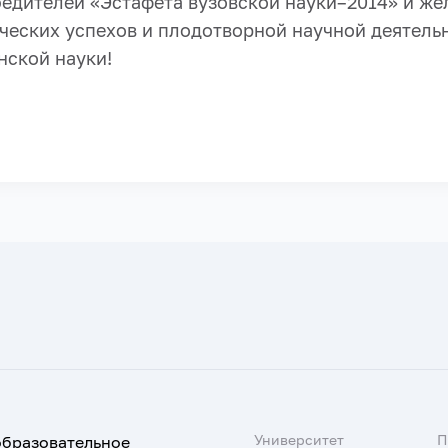
едителей «Эстафета вузовской науки–2014» и же
ческих успехов и плодотворной научной деятельн
нской науки!
Университет
образовательное