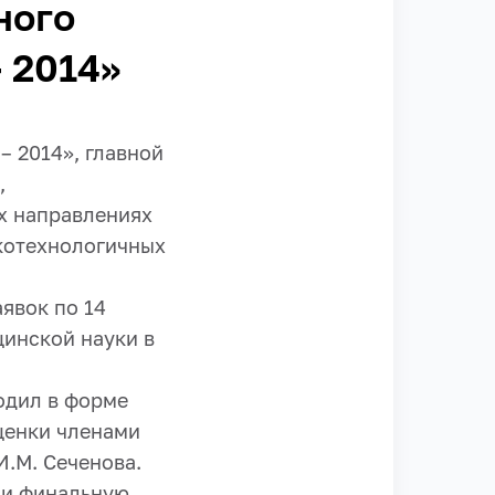
ного
 2014»
– 2014», главной
,
х направлениях
котехнологичных
аявок по 14
инской науки в
одил в форме
оценки членами
.М. Сеченова.
 и финальную